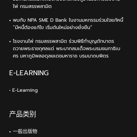
ไพ่ กรมสรรพสามิต
พบกับ NPA SME D Bank ในงานมหกรรมร่วมใจแก้หนี้
“มีหนี้ต้องแก้ไข เริ่มต้นใหม่อย่างยั่งยืน”
โรงงานไพ่ กรมสรรพสามิต ร่วมพิธีทำบุญตักบาตร
ถวายพระราชกุศลแด่ พระบาทสมเด็จพระบรมชนกาธิเบ
ศร มหาภูมิพลอดุลยเดชมหาราช บรมนาถบพิตร
E-LEARNING
• E-Learning
产品类别
一般出版物