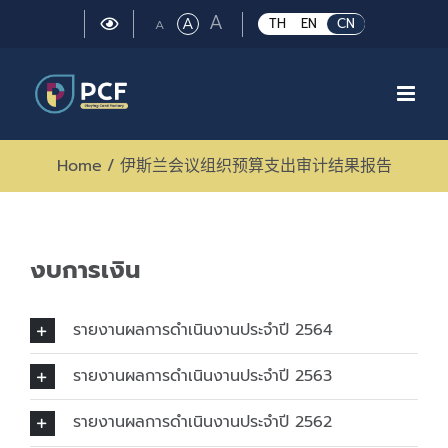
Skip
Large
A
Regular
A
Small
TH
EN
CN
A
to
font
font
font
size.
content
size.
size.
Home
/
伊斯兰会议组织预算支出审计结果报告
งบการเงิน
รายงานผลการดำเนินงานประจำปี 2564
รายงานผลการดำเนินงานประจำปี 2563
รายงานผลการดำเนินงานประจำปี 2562