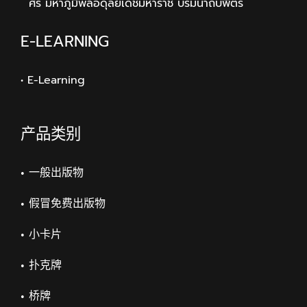
ศร มหาภูมิพลอดุลยเดชมหาราช บรมนาถบพิตร
E-LEARNING
• E-Learning
产品类别
一般出版物
假冒免费出版物
小卡片
扑克牌
桥牌