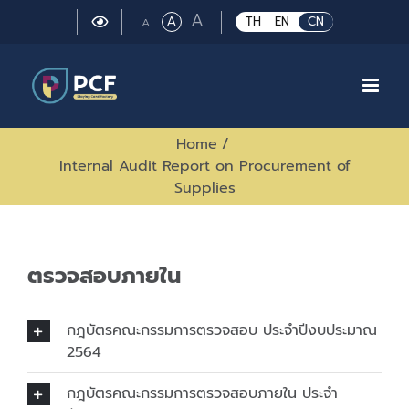
Skip
Large
A
Regular
A
Small
TH
EN
CN
A
to
font
font
font
size.
content
size.
size.
Home
/
Internal Audit Report on Procurement of
Supplies
ตรวจสอบภายใน
กฎบัตรคณะกรรมการตรวจสอบ ประจำปีงบประมาณ
2564
กฎบัตรคณะกรรมการตรวจสอบภายใน ประจำ