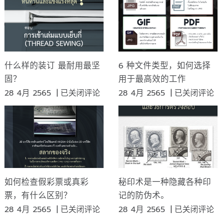
什么样的装订 最耐用最坚
6 种文件类型，如何选择
固？
用于最高效的工作
什
6
28 4月 2565
|
已关闭评论
28 4月 2565
|
已关闭评论
么
种
样
文
的
件
装
类
订
型，
最
如
耐
何
如何检查假彩票或真彩
秘印术是一种隐藏各种印
用
选
票，有什么区别？
记的防伪术。
最
择
如
秘
28 4月 2565
|
已关闭评论
28 4月 2565
|
已关闭评论
坚
用
何
印