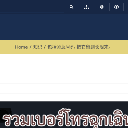
Home
/
知识
/
包括紧急号码 把它留到长周末。