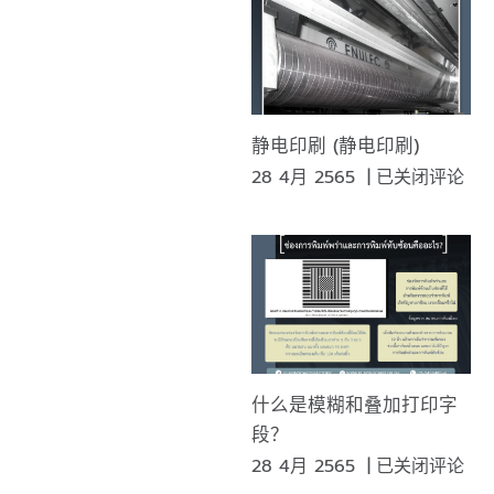
静电印刷 (静电印刷)
静
28 4月 2565
|
已关闭评论
电
印
刷
(静
电
印
刷)
什么是模糊和叠加打印字
段？
什
28 4月 2565
|
已关闭评论
么