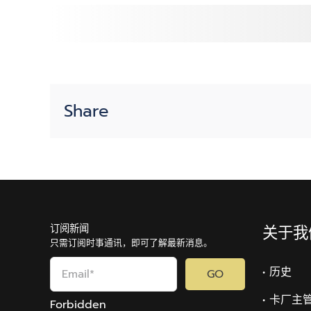
词
汇
汇
编
（第
1
部
Share
分）
订阅新闻
关于我
只需订阅时事通讯，即可了解最新消息。
• 历史
GO
• 卡厂主
Forbidden