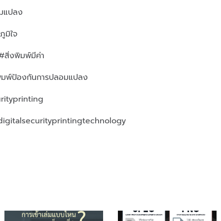
อมแปลง
ูมิใจ
่งพิมพ์มีค่า
พิมพ์ป้องกันการปลอมแปลง
ityprinting
digitalsecurityprintingtechnology