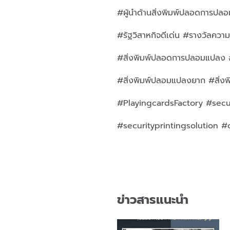
#ผู้นำด้านสิ่งพิมพ์ปลอดการปล
#รัฐวิสาหกิจดีเด่น #รางวัลความภ
#สิ่งพิมพ์ปลอดการปลอมแปลง #สิ
#สิ่งพิมพ์ปลอมแปลงยาก #สิ่ง
#PlayingcardsFactory #secur
#securityprintingsolution #
ข่าวสารแนะนำ