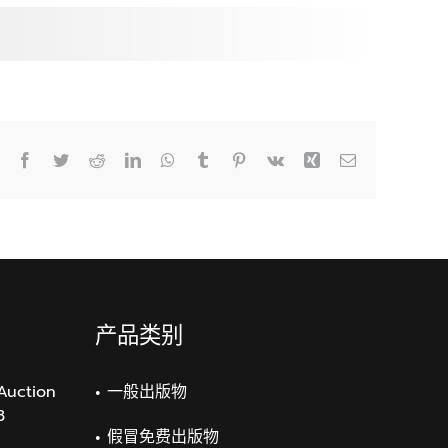
式
布。
(DESIGNER)
Facebook
Twitter
Reddit
LinkedIn
WhatsApp
Tumblr
Pinterest
Vk
Xing
Email
产品类别
Auction
一般出版物
3
假冒免费出版物