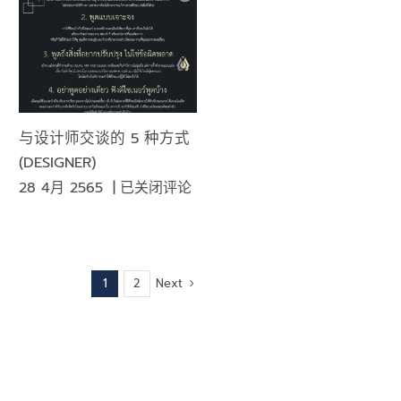
周
色
末。
彩
行
业
引
领
与设计师交谈的 5 种方式
者
(DESIGNER)
通
与
28 4月 2565
|
已关闭评论
过
设
各
计
种
师
社
交
交
Next
1
2
谈
媒
的
体
5
正
种
式
方
公