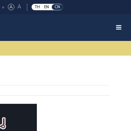
Large
A
Regular
A
Small
TH
EN
CN
A
font
font
font
size.
size.
size.