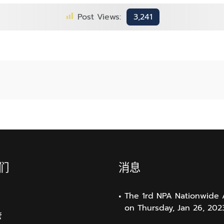
之
多
间
的
Post Views:
3,241
的
塑
区
料
别
我
们
将
能
够
减
少
新
塑
料
们
消息
树
脂
的
The 1rd NPA Nationwide 
生
on Thursday, Jan 26, 202
管
产