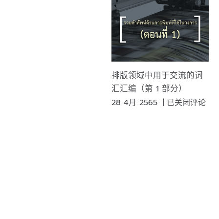
是
模
糊
和
叠
加
排版领域中用于交流的词
打
汇汇编（第 1 部分）
印
排
28 4月 2565
|
已关闭评论
字
版
段？
领
域
中
用
于
交
流
的