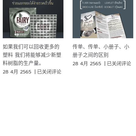
固？
于
检
术
最
查
是
高
假
一
效
彩
种
的
票
隐
工
或
藏
作
如果我们可以回收更多的
传单、传单、小册子、小
真
各
塑料 我们将能够减少新塑
册子之间的区别
彩
种
料树脂的生产量。
传
28 4月 2565
|
已关闭评论
票，
印
单、
如
28 4月 2565
|
已关闭评论
有
记
传
果
什
的
单、
我
么
防
小
们
区
伪
册
可
别？
术。
子、
以
小
回
册
收
子
更