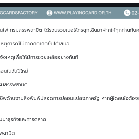
านไพ่ กรมสรรพสามิต ได้รวบรวมเบอร์โทรฉุกเฉินมาฝากให้ทุกท่านกันค
ีเหตุการณ์ไม่คาดคิดเกิดขึ้นได้เสมอ
้งเหตุเพื่อให้มีการช่วยเหลืออย่างทันที
่อนในวันปีใหม่
รมสรรพสามิต.
ชีพด้านงานสิ่งพิมพ์ปลอดการปลอมแปลงภาครัฐ หากผู้ใดสนใจต้องกา
ฒนาธุรกิจและการตลาด
พสามิต