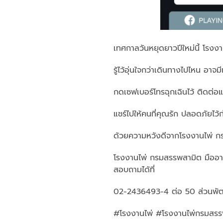
เทศกาลวันหยุดยาวปีใหม่นี้ โรงง
รู้ไว้อุ่นใจกว่าเดินทางไปไหน อาจม
กดเซฟเบอร์โทรฉุกเฉินไว้ ติดต่อแจ
แชร์ไปให้คนที่คุณรัก ปลอดภัยไว้ก
ด้วยความหวังดีจากโรงงานไพ่ ก
โรงงานไพ่ กรมสรรพสามิต มืออา
สอบถามได้ที่
02-2436493-4 ต่อ 50 ส่วนพั
#โรงงานไพ่ #โรงงานไพ่กรมสรร