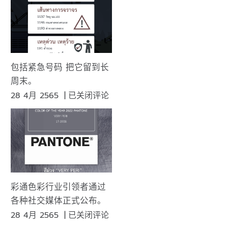
包括紧急号码 把它留到长
周末。
包
28 4月 2565
|
已关闭评论
括
紧
急
号
码
把
它
彩通色彩行业引领者通过
留
各种社交媒体正式公布。
到
彩
28 4月 2565
|
已关闭评论
长
通