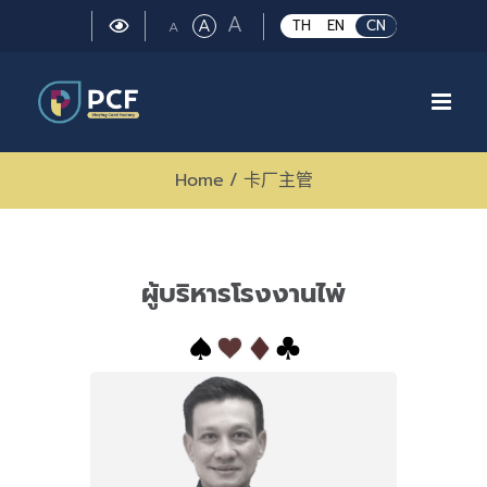
Skip
Large
A
Regular
A
Small
TH
EN
CN
A
to
font
font
font
size.
content
size.
size.
Home
/
卡厂主管
ผู้บริหารโรงงานไพ่