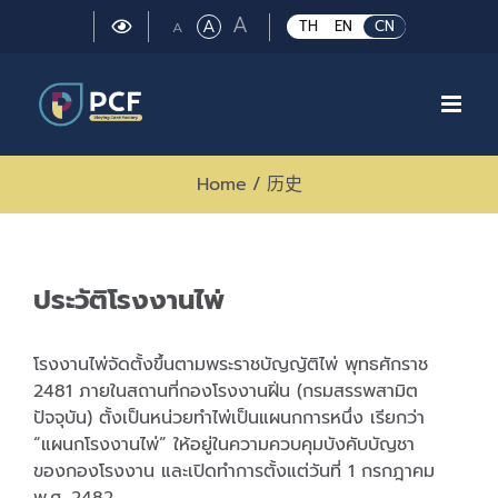
Skip
Large
A
Regular
A
Small
TH
EN
CN
A
to
font
font
font
size.
content
size.
size.
Home
/
历史
ประวัติโรงงานไพ่
โรงงานไพ่จัดตั้งขึ้นตามพระราชบัญญัติไพ่ พุทธศักราช
2481 ภายในสถานที่กองโรงงานฝิ่น (กรมสรรพสามิต
ปัจจุบัน) ตั้งเป็นหน่วยทำไพ่เป็นแผนกการหนึ่ง เรียกว่า
“แผนกโรงงานไพ่” ให้อยู่ในความควบคุมบังคับบัญชา
ของกองโรงงาน และเปิดทำการตั้งแต่วันที่ 1 กรกฎาคม