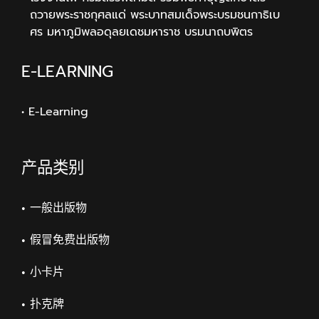
ถวายพระราชกุศลแด่ พระบาทสมเด็จพระบรมชนกาธิเบ
ศร มหาภูมิพลอดุลยเดชมหาราช บรมนาถบพิตร
E-LEARNING
• E-Learning
产品类别
一般出版物
假冒免费出版物
小卡片
扑克牌