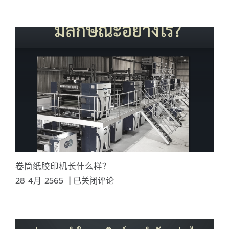
么
是
UV
固
化
胶
印
技
术？
卷筒纸胶印机长什么样？
卷
28 4月 2565
|
已关闭评论
筒
纸
胶