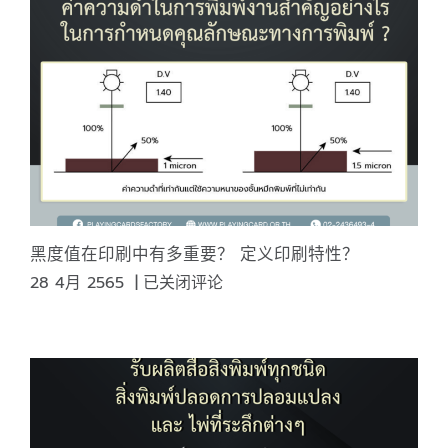
印
机
长
什
么
样？
黑度值在印刷中有多重要？ 定义印刷特性？
黑
28 4月 2565
|
已关闭评论
度
值
在
印
刷
中