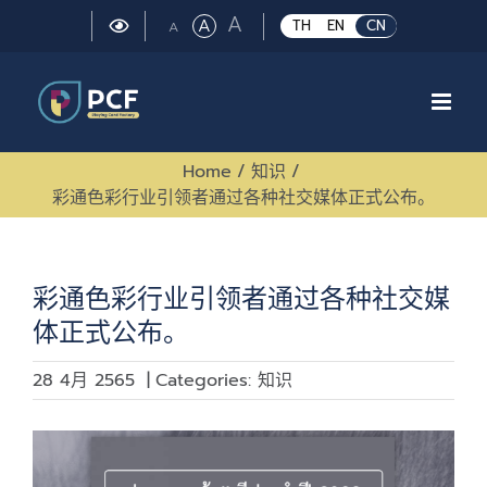
Skip
Large
A
Regular
A
Small
TH
EN
CN
A
to
font
font
font
size.
content
size.
size.
Home
/
知识
/
彩通色彩行业引领者通过各种社交媒体正式公布。
彩通色彩行业引领者通过各种社交媒
体正式公布。
28 4月 2565
|
Categories:
知识