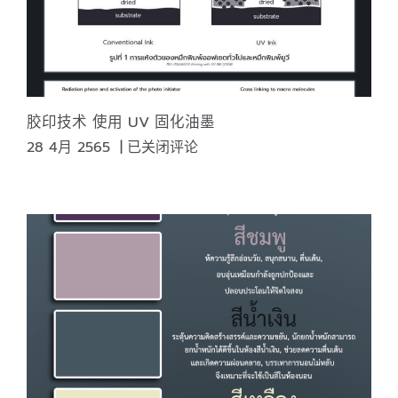
胶印技术 使用 UV 固化油墨
胶
28 4月 2565
|
已关闭评论
印
技
术
使
用
UV
固
化
油
墨