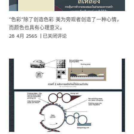
“色彩”除了创造色彩 美为旁观者创造了一种心情，
而颜色也具有心理意义。
“色
28 4月 2565
|
已关闭评论
彩”
除
了
创
造
色
彩
美
为
旁
观
者
创