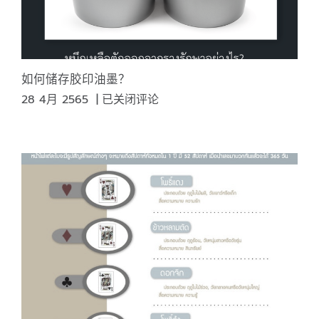
出
版
物
和
纪
如何储存胶印油墨？
念
如
28 4月 2565
|
已关闭评论
卡
何
储
存
胶
印
油
墨？