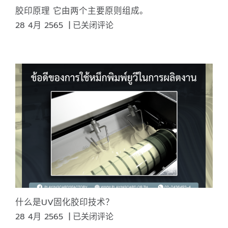
造
胶印原理 它由两个主要原则组成。
了
胶
28 4月 2565
|
已关闭评论
一
印
种
原
心
理
情，
它
而
由
颜
两
色
个
也
主
具
要
有
原
心
则
理
组
意
成。
义。
什么是UV固化胶印技术？
什
28 4月 2565
|
已关闭评论