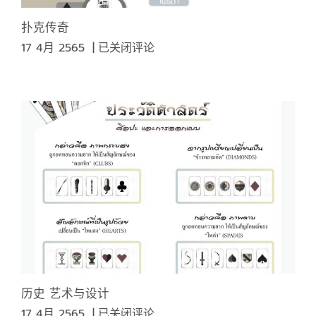
扑克传奇
扑
17 4月 2565
|
已关闭评论
克
传
奇
历史 艺术与设计
历
17 4月 2565
|
已关闭评论