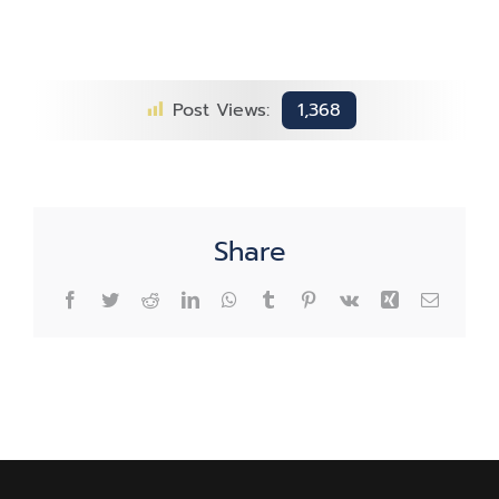
意
事
项
Post Views:
1,368
Share
Facebook
Twitter
Reddit
LinkedIn
WhatsApp
Tumblr
Pinterest
Vk
Xing
Email