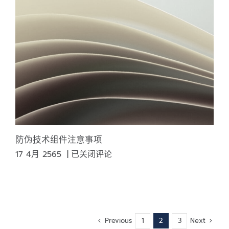
打
印
系
统
和
防
篡
改
打
印
的
防伪技术组件注意事项
信
防
17 4月 2565
|
已关闭评论
息
伪
技
术
组
件
Previous
Next
1
2
3
注