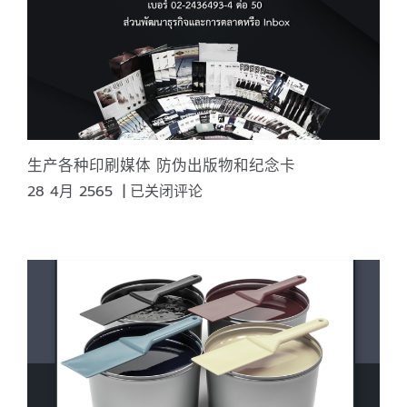
有
多
重
要？
定
义
印
刷
生产各种印刷媒体 防伪出版物和纪念卡
特
生
28 4月 2565
|
已关闭评论
性？
产
各
种
印
刷
媒
体
防
伪