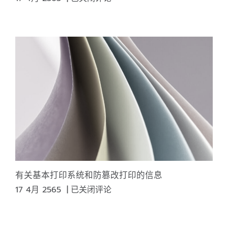
史
艺
术
与
设
计
有关基本打印系统和防篡改打印的信息
有
17 4月 2565
|
已关闭评论
关
基
本