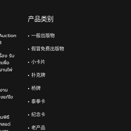
产品类别
Auction
一般出版物
3
假冒免费出版物
่อง รับ
小卡片
เพื่อ
งานไพ่
扑克牌
桥牌
งาน
องแก้ไข
泰拳卡
纪念卡
มพิธี
ศลแด่
老产品