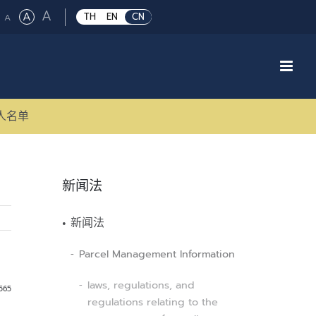
Large
A
Regular
A
Small
TH
EN
CN
A
font
font
font
size.
size.
size.
人名单
新闻法
新闻法
Parcel Management Information
laws, regulations, and
2565
regulations relating to the