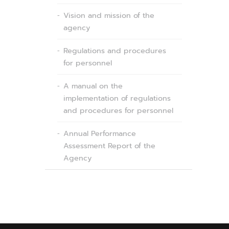
Vision and mission of the
agency
Regulations and procedures
for personnel
A manual on the
implementation of regulations
and procedures for personnel
Annual Performance
Assessment Report of the
Agency