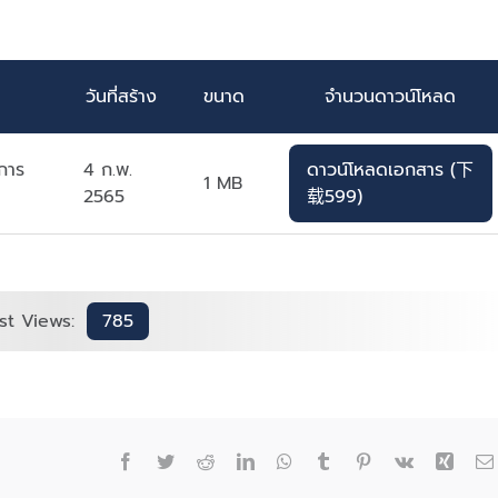
วันที่สร้าง
ขนาด
จำนวนดาวน์โหลด
นการ
4 ก.พ.
ดาวน์โหลดเอกสาร (下
1 MB
2565
载599)
st Views:
785
Facebook
Twitter
Reddit
LinkedIn
WhatsApp
Tumblr
Pinterest
Vk
Xing