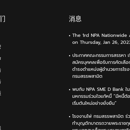
们
消息
The 1rd NPA Nationwide 
on Thursday, Jan 26, 202
管
ประกาศคณะกรรมการสรรหา เรื
命
สมัครบุคคลเพื่อรับการคัดเลือก
ดำรงตำแหน่งผู้อำนวยการโรง
告
กรมสรรพสามิต
务
พบกับ NPA SME D Bank ใน
板
มหกรรมร่วมใจแก้หนี้ “มีหนี้ต้
เริ่มต้นใหม่อย่างยั่งยืน”
โรงงานไพ่ กรมสรรพสามิต ร่ว
ทำบุญตักบาตรถวายพระราชกุ
表