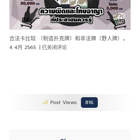
税
部
2021
年
7
合法卡比较 （制造扑克牌）和非法牌（野人牌）。
月
合
4 4月 2565
|
已关闭评论
1
法
日
卡
比
较
（制
造
扑
Post Views:
816
克
牌）
和
非
法