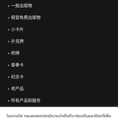
一般出版物
假冒免费出版物
小卡片
扑克牌
桥牌
泰拳卡
纪念卡
老产品
所有产品和服务
โรงงานไพ่ กรมสรรพสามิตมีความจำเป็นที่จะต้องเก็บและใช้คุกกี้เพื่อ