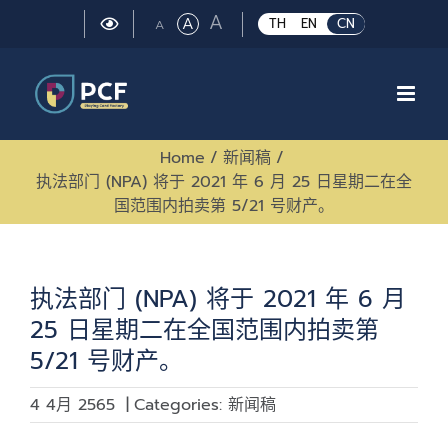
Skip
Large
A
Regular
A
Small
TH
EN
CN
A
to
font
font
font
size.
content
size.
size.
Home
/
新闻稿
/
执法部门 (NPA) 将于 2021 年 6 月 25 日星期二在全
国范围内拍卖第 5/21 号财产。
执法部门 (NPA) 将于 2021 年 6 月
25 日星期二在全国范围内拍卖第
5/21 号财产。
4 4月 2565
|
Categories:
新闻稿