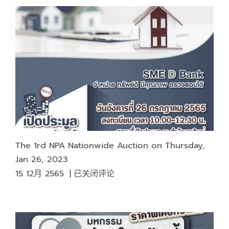
The 1rd NPA Nationwide Auction on Thursday,
Jan 26, 2023
The
15 12月 2565
|
已关闭评论
1rd
NPA
Nationwide
Auction