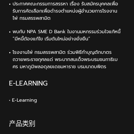
ประกาศคณะกรรมการสรรหา เรื่อง รับสมัครบุคคลเพื่อ
รับการคัดเลือกเพื่อดำรงตำแหน่งผู้อำนวยการโรงงาน
ไพ่ กรมสรรพสามิต
พบกับ NPA SME D Bank ในงานมหกรรมร่วมใจแก้หนี้
“มีหนี้ต้องแก้ไข เริ่มต้นใหม่อย่างยั่งยืน”
โรงงานไพ่ กรมสรรพสามิต ร่วมพิธีทำบุญตักบาตร
ถวายพระราชกุศลแด่ พระบาทสมเด็จพระบรมชนกาธิเบ
ศร มหาภูมิพลอดุลยเดชมหาราช บรมนาถบพิตร
E-LEARNING
• E-Learning
产品类别