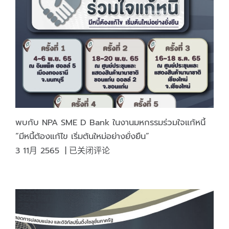
on
Thursday,
Jan
26,
2023
พบกับ NPA SME D Bank ในงานมหกรรมร่วมใจแก้หนี้
“มีหนี้ต้องแก้ไข เริ่มต้นใหม่อย่างยั่งยืน”
พบ
3 11月 2565
|
已关闭评论
กับ
NPA
SME
D
Bank
ใน