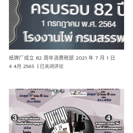
งาน
มหกรรม
ร่วมใจ
แก้
หนี้
“มี
หนี้
ต้อง
纸牌厂成立 82 周年消费税部 2021 年 7 月 1 日
แก้ไข
纸
4 4月 2565
|
已关闭评论
เริ่ม
牌
ต้น
厂
ใหม่
成
อย่าง
立
ยั่งยืน”
82
周
年
消
费