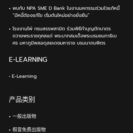
พบกับ NPA SME D Bank ในงานมหกรรมร่วมใจแก้หนี้
“มีหนี้ต้องแก้ไข เริ่มต้นใหม่อย่างยั่งยืน”
โรงงานไพ่ กรมสรรพสามิต ร่วมพิธีทำบุญตักบาตร
ถวายพระราชกุศลแด่ พระบาทสมเด็จพระบรมชนกาธิเบ
ศร มหาภูมิพลอดุลยเดชมหาราช บรมนาถบพิตร
E-LEARNING
• E-Learning
产品类别
一般出版物
假冒免费出版物