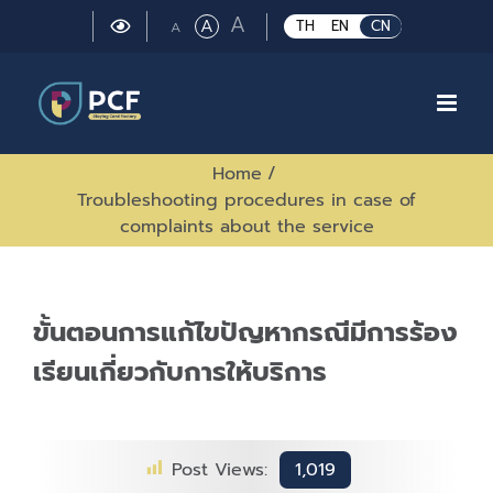
Skip
Large
A
Regular
A
Small
TH
EN
CN
A
to
font
font
font
size.
content
size.
size.
Home
/
Troubleshooting procedures in case of
complaints about the service
ขั้นตอนการแก้ไขปัญหากรณีมีการร้อง
เรียนเกี่ยวกับการให้บริการ
Post Views:
1,019