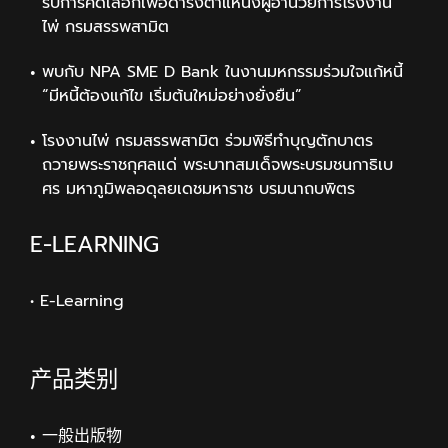
รับการคัดเลือกเพื่อดำรงตำแหน่งผู้อำนวยการโรงงาน
ไพ่ กรมสรรพสามิต
พบกับ NPA SME D Bank ในงานมหกรรมร่วมใจแก้หนี้
“มีหนี้ต้องแก้ไข เริ่มต้นใหม่อย่างยั่งยืน”
โรงงานไพ่ กรมสรรพสามิต ร่วมพิธีทำบุญตักบาตร
ถวายพระราชกุศลแด่ พระบาทสมเด็จพระบรมชนกาธิเบ
ศร มหาภูมิพลอดุลยเดชมหาราช บรมนาถบพิตร
E-LEARNING
• E-Learning
产品类别
一般出版物