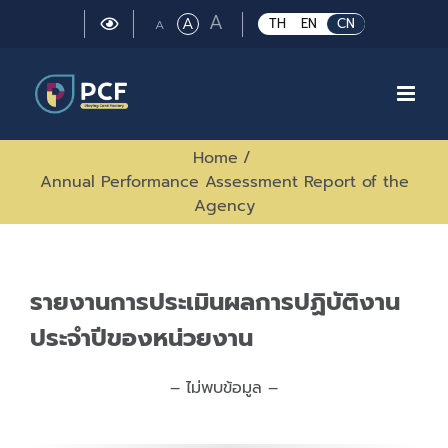
Skip
Large
A
Regular
A
Small
TH
EN
CN
A
to
font
font
font
size.
content
size.
size.
Home
/
Annual Performance Assessment Report of the
Agency
รายงานการประเมินผลการปฏิบัติงาน
ประจำปีของหน่วยงาน
– ไม่พบข้อมูล –