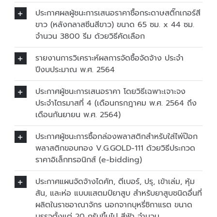
ประกาศผลผู้ชนะการเสนอราคาซื้อกระดาษสติ๊กเกอร์สี
ขาว (หลังกลาสซีนสีขาว) ขนาด 65 ซม. x 44 ซม.
จำนวน 3800 รีม ด้วยวิธีคัดเลือก
รายงานการวิเคราะห์ผลการจัดซื้อจัดจ้าง ประจำ
ปีงบประมาณ พ.ศ. 2564
ประกาศผู้ชนะการเสนอราคา โดยวิธีเฉพาะเจาะจง
ประจำไตรมาสที่ 4 (เดือนกรกฎาคม พ.ศ. 2564 ถึง
เดือนกันยายน พ.ศ. 2564)
ประกาศผู้ชนะการซื้อกล่องพลาสติกสำหรับใส่ไพ่ป๊อก
พลาสติกขอบทอง V.G.GOLD-111 ด้วยวิธีประกวด
ราคาอิเล็กทรอนิกส์ (e-bidding)
ประกาศแผนจัดจ้างไดคัท, ตีเบอร์, ปรุ, เข้าเล่ม, หุ้ม
สัน, และห่อ แบบแสตมป์ยาสูบ สำหรับยาสูบชนิดอื่นที่
ผลิตในราชอาณาจักร นอกจากบุหรี่ซิกาแรต ขนาด
บรรจุตั้งแต่ 20 กรัมขึ้นไป สีฟ้า จำนวน