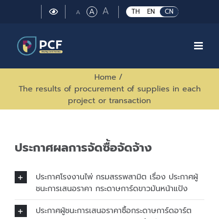
Skip
Large
A
Regular
A
Small
TH
EN
CN
A
to
font
font
font
size.
content
size.
size.
Home
/
The results of procurement of supplies in each
project or transaction
ประกาศผลการจัดซื้อจัดจ้าง
ประกาศโรงงานไพ่ กรมสรรพสามิต เรื่อง ประกาศผู้
ชนะการเสนอราคา กระดาษการ์ดขาวมันหน้าแป้ง
ประกาศผู้ชนะการเสนอราคาซื้อกระดาษการ์ดอาร์ต