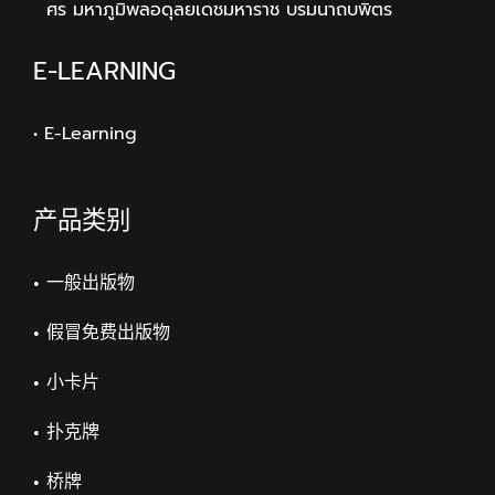
ศร มหาภูมิพลอดุลยเดชมหาราช บรมนาถบพิตร
E-LEARNING
• E-Learning
产品类别
一般出版物
假冒免费出版物
小卡片
扑克牌
桥牌