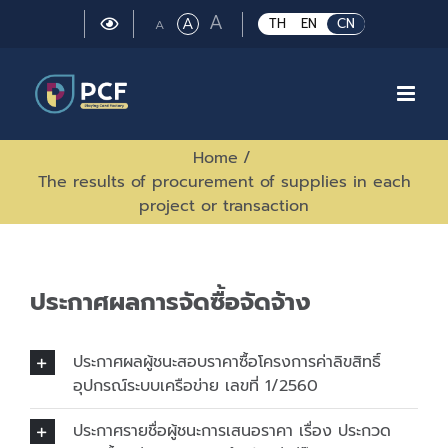
Skip
Large
A
Regular
A
Small
TH
EN
CN
A
to
font
font
font
size.
content
size.
size.
Home
/
The results of procurement of supplies in each
project or transaction
ประกาศผลการจัดซื้อจัดจ้าง
ประกาศผลผู้ชนะสอบราคาซื้อโครงการค่าลิขสิทธิ์
อุปกรณ์ระบบเครือข่าย เลขที่ 1/2560
ประกาศรายชื่อผู้ชนะการเสนอราคา เรื่อง ประกวด