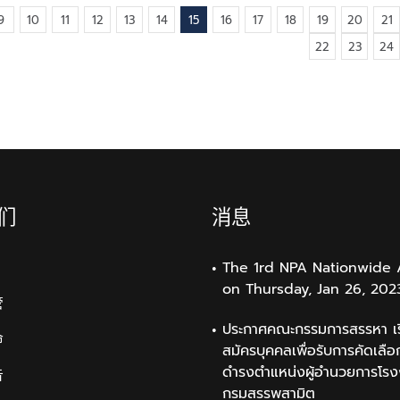
9
10
11
12
13
14
15
16
17
18
19
20
21
22
23
24
们
消息
The 1rd NPA Nationwide 
on Thursday, Jan 26, 202
管
ประกาศคณะกรรมการสรรหา เรื
命
สมัครบุคคลเพื่อรับการคัดเลือก
ดำรงตำแหน่งผู้อำนวยการโรง
告
กรมสรรพสามิต