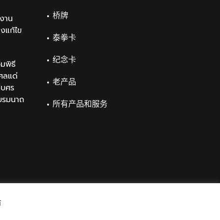
桥牌
งาน
องแก้ไข
泰拳卡
纪念卡
มพิธี
ศลแด่
老产品
เบศร
บรมนาถ
所有产品和服务
์