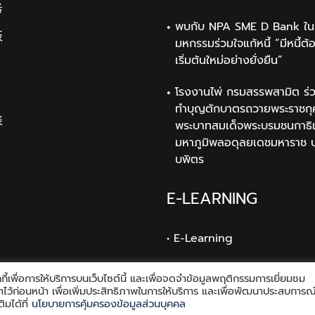
务
พบกับ NPA SME D Bank ใน
板
มหกรรมร่วมใจแก้หนี้ “มีหนี้ต้
เริ่มต้นใหม่อย่างยั่งยืน”
โรงงานไพ่ กรมสรรพสามิต ร่ว
ทำบุญตักบาตรถวายพระราชกุ
表
พระบาทสมเด็จพระบรมชนกาธิ
มหาภูมิพลอดุลยเดชมหาราช 
บพิตร
E-LEARNING
• E-Learning
ี้เพื่อการให้บริการบนเว็บไซต์นี้ และเพื่อจดจำข้อมูลพฤติกรรมการเยี่ยมชม
้งค่าไว้ก่อนหน้า เพื่อเพิ่มประสิทธิภาพในการให้บริการ และเพื่อพัฒนาประสบการณ
ิมได้ที่
นโยบายการคุ้มครองข้อมูลส่วนบุคคล