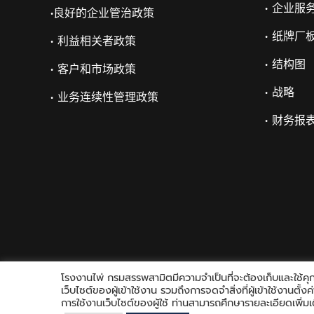
• 企业服
•
良好的企业管治政策
• 纸牌厂
• 利益相关者政策
• 结构图
• 客户和市场政策
• 战略
• 业务连续性管理政策
• 财务报
โรงงานไพ่ กรมสรรพสามิตมีความจำเป็นที่จะต้องเก็บและใช้คุกก
เว็บไซต์ของผู้เข้าใช้งาน รวมถึงการจดจำสิ่งที่ผู้เข้าใช้งานตั
การใช้งานเว็บไซต์ของผู้ใช้ ท่านสามารถศึกษารายละเอียดเพิ่มเต