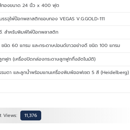
สีทองขนาด 24 นิ้ว x 400 ฟุต
งบรรจุไพ่ป๊อกพลาสติกขอบทอง VEGAS V.G.GOLD-111
ซี. สำหรับพิมพ์ไพ่ป๊อกพลาสติก
ี ชนิด 60 แกรม และกระดาษปอนด์ขาวอย่างดี ชนิด 100 แกรม
กฟูก (เครื่องปิดกล่องกระดาษลูกฟูกกึ่งอัตโนมัติ)
รมดา และลูกน้ำพร้อมแกนเครื่องพิมพ์ออฟเซต 5 สี (Heidelberg)
t Views:
11,376