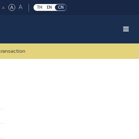
Large
A
Regular
A
Small
TH
EN
CN
A
font
font
font
size.
size.
size.
transaction