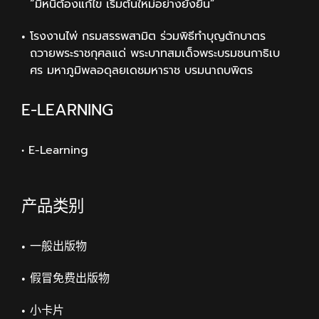
“มีหนี้ต้องแก้ไข เริ่มต้นใหม่อย่างยั่งยืน”
โรงงานไพ่ กรมสรรพสามิต ร่วมพิธีทำบุญตักบาตร
ถวายพระราชกุศลแด่ พระบาทสมเด็จพระบรมชนกาธิเบ
ศร มหาภูมิพลอดุลยเดชมหาราช บรมนาถบพิตร
E-LEARNING
• E-Learning
产品类别
一般出版物
假冒免费出版物
小卡片