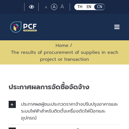
Skip
Large
A
Regular
A
Small
TH
EN
CN
A
to
font
font
font
size.
content
size.
size.
Home
/
The results of procurement of supplies in each
project or transaction
ประกาศผลการจัดซื้อจัดจ้าง
ประกาศผลผู้ชนะประกวดราคาจ้างปรับปรุงอาคารและ
ระบบไฟฟ้าสำหรับติดตั้งเครื่องตัดไพ่ป๊อกและ
อุปกรณ์