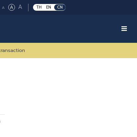
Large
A
Regular
A
Small
TH
EN
CN
A
font
font
font
size.
size.
size.
transaction
8