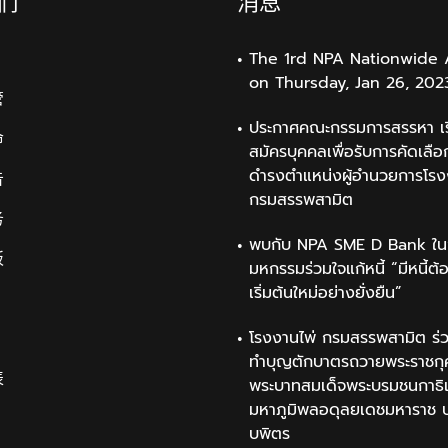
们
消息
The 1rd NPA Nationwide 
on Thursday, Jan 26, 202
管
ประกาศคณะกรรมการสรรหา เรื
命
สมัครบุคคลเพื่อรับการคัดเลือก
ดำรงตำแหน่งผู้อำนวยการโรง
告
กรมสรรพสามิต
务
พบกับ NPA SME D Bank ใน
板
มหกรรมร่วมใจแก้หนี้ “มีหนี้ต้
เริ่มต้นใหม่อย่างยั่งยืน”
โรงงานไพ่ กรมสรรพสามิต ร่ว
ทำบุญตักบาตรถวายพระราชกุ
表
พระบาทสมเด็จพระบรมชนกาธิ
มหาภูมิพลอดุลยเดชมหาราช 
บพิตร