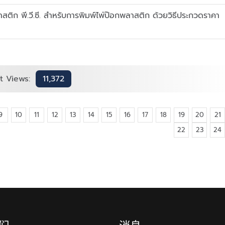
ติก พี.วี.ซี. สำหรับการพิมพ์ไพ่ป๊อกพลาสติก ด้วยวิธีประกวดราคา
t Views:
11,372
9
10
11
12
13
14
15
16
17
18
19
20
21
22
23
24