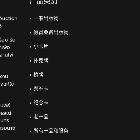
产品类别
Auction
一般出版物
3
假冒免费出版物
่อง รับ
小卡片
เพื่อ
งานไพ่
扑克牌
桥牌
งาน
องแก้ไข
泰拳卡
纪念卡
มพิธี
ศลแด่
老产品
เบศร
บรมนาถ
所有产品和服务