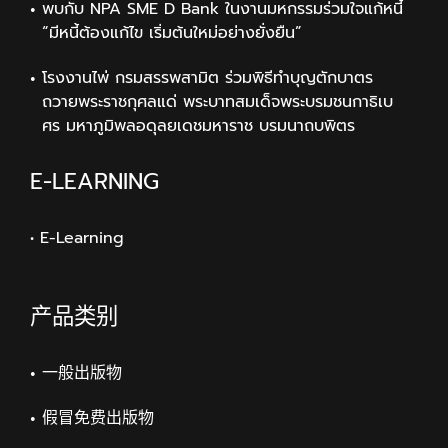
พบกับ NPA SME D Bank ในงานมหกรรมร่วมใจแก้หนี้
“มีหนี้ต้องแก้ไข เริ่มต้นใหม่อย่างยั่งยืน”
โรงงานไพ่ กรมสรรพสามิต ร่วมพิธีทำบุญตักบาตร
ถวายพระราชกุศลแด่ พระบาทสมเด็จพระบรมชนกาธิเบ
ศร มหาภูมิพลอดุลยเดชมหาราช บรมนาถบพิตร
E-LEARNING
• E-Learning
产品类别
一般出版物
假冒免费出版物