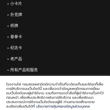
小卡片
扑克牌
桥牌
泰拳卡
纪念卡
老产品
所有产品和服务
โรงงานไพ่ กรมสรรพสามิตมีความจำเป็นที่จะต้องเก็บและใช้คุกกี้เพื่อ
การให้บริการบนเว็บไซต์นี้ และเพื่อจดจำข้อมูลพฤติกรรมการเยี่ยม
ชมเว็บไซต์ของผู้เข้าใช้งาน รวมถึงการจดจำสิ่งที่ผู้เข้าใช้งานตั้งค่าไว้
ก่อนหน้า เพื่อเพิ่มประสิทธิภาพในการให้บริการ และเพื่อพัฒนา
ประสบการณ์การใช้งานเว็บไซต์ของผู้ใช้ ท่านสามารถศึกษาราย
ละเอียดเพิ่มเติมได้ที่
นโยบายการคุ้มครองข้อมูลส่วนบุคคล
Copyright © 2021 Playing Card Factory, all rights reserved