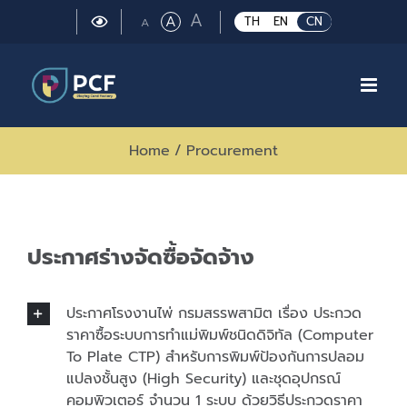
Skip
Large
A
Regular
A
Small
TH
EN
CN
A
to
font
font
font
size.
content
size.
size.
Home
/
Procurement
ประกาศร่างจัดซื้อจัดจ้าง
ประกาศโรงงานไพ่ กรมสรรพสามิต เรื่อง ประกวด
ราคาซื้อระบบการทำแม่พิมพ์ชนิดดิจิทัล (Computer
To Plate CTP) สำหรับการพิมพ์ป้องกันการปลอม
แปลงชั้นสูง (High Security) และชุดอุปกรณ์
คอมพิวเตอร์ จำนวน 1 ระบบ ด้วยวิธีประกวดราคา