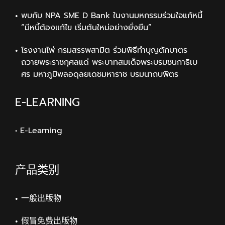
พบกับ NPA SME D Bank ในงานมหกรรมร่วมใจแก้หนี้
“มีหนี้ต้องแก้ไข เริ่มต้นใหม่อย่างยั่งยืน”
โรงงานไพ่ กรมสรรพสามิต ร่วมพิธีทำบุญตักบาตร
ถวายพระราชกุศลแด่ พระบาทสมเด็จพระบรมชนกาธิเบ
ศร มหาภูมิพลอดุลยเดชมหาราช บรมนาถบพิตร
E-LEARNING
• E-Learning
产品类别
一般出版物
假冒免费出版物