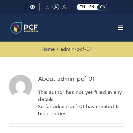
Skip
Large
A
Regular
A
Small
TH
EN
CN
A
to
font
font
font
size.
content
size.
size.
Home
/
admin-pcf-01
About
admin-pcf-01
This author has not yet filled in any
details.
So far admin-pcf-01 has created 6
blog entries.