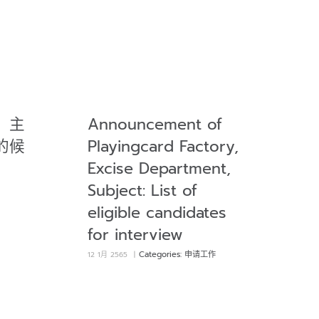
、主
Announcement of
的候
Playingcard Factory,
Excise Department,
Subject: List of
eligible candidates
for interview
Categories:
申请工作
12 1月 2565
|