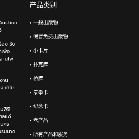
产品类别
Auction
一般出版物
3
假冒免费出版物
่อง รับ
小卡片
เพื่อ
งานไพ่
扑克牌
桥牌
งาน
องแก้ไข
泰拳卡
纪念卡
มพิธี
ศลแด่
老产品
เบศร
บรมนาถ
所有产品和服务