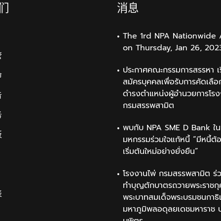
们
消息
The 1rd NPA Nationwide 
on Thursday, Jan 26, 202
管
ประกาศคณะกรรมการสรรหา เรื
命
สมัครบุคคลเพื่อรับการคัดเลือก
ดำรงตำแหน่งผู้อำนวยการโรง
告
กรมสรรพสามิต
务
พบกับ NPA SME D Bank ใน
板
มหกรรมร่วมใจแก้หนี้ “มีหนี้ต้
เริ่มต้นใหม่อย่างยั่งยืน”
โรงงานไพ่ กรมสรรพสามิต ร่ว
ทำบุญตักบาตรถวายพระราชกุ
表
พระบาทสมเด็จพระบรมชนกาธิ
มหาภูมิพลอดุลยเดชมหาราช 