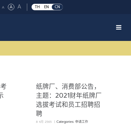
Large
A
Regular
A
Small
TH
EN
CN
A
font
font
font
size.
size.
size.
拔考
纸牌厂、消费部公告，
示
主题：2021财年纸牌厂
选拔考试和员工招聘招
聘
Categories:
申请工作
8 4月 2565
|