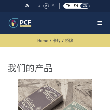
Skip
Large
A
Regular
A
Small
TH
EN
CN
A
to
font
font
font
size.
content
size.
size.
Home
/
卡片
/
桥牌
我们的产品