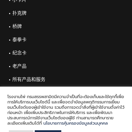
扑克牌
桥牌
泰拳卡
纪念卡
老产品
所有产品和服务
โรงงานไพ่ กรมสรรพสามิตมีความจำเป็นที่จะต้องเก็บและใช้คุกกี้เพื่อ
การให้บริการบนเว็บไซต์นี้ และเพื่อจดจำข้อมูลพฤติกรรมการเยี่ยม
ชมเว็บไซต์ของผู้เข้าใช้งาน รวมถึงการจดจำสิ่งที่ผู้เข้าใช้งานตั้งค่าไว้
ก่อนหน้า เพื่อเพิ่มประสิทธิภาพในการให้บริการ และเพื่อพัฒนา
ประสบการณ์การใช้งานเว็บไซต์ของผู้ใช้ ท่านสามารถศึกษาราย
ละเอียดเพิ่มเติมได้ที่
นโยบายการคุ้มครองข้อมูลส่วนบุคคล
Copyright © 2021 Playing Card Factory, all rights reserved