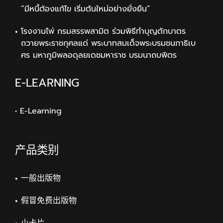
“มีหนี้ต้องแก้ไข เริ่มต้นใหม่อย่างยั่งยืน”
โรงงานไพ่ กรมสรรพสามิต ร่วมพิธีทำบุญตักบาตร
ถวายพระราชกุศลแด่ พระบาทสมเด็จพระบรมชนกาธิเบ
ศร มหาภูมิพลอดุลยเดชมหาราช บรมนาถบพิตร
E-LEARNING
• E-Learning
产品类别
一般出版物
假冒免费出版物
小卡片