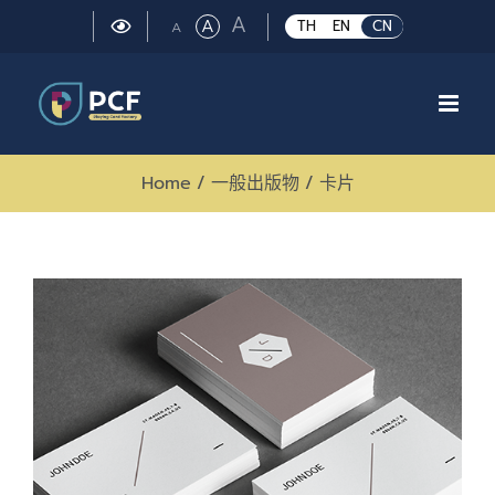
Skip
Large
A
Regular
A
Small
TH
EN
CN
A
to
font
font
font
size.
content
size.
size.
Home
/
一般出版物
/
卡片