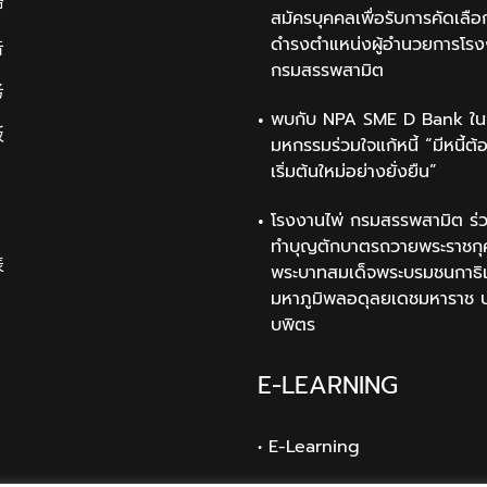
命
สมัครบุคคลเพื่อรับการคัดเลือก
ดำรงตำแหน่งผู้อำนวยการโรง
告
กรมสรรพสามิต
务
พบกับ NPA SME D Bank ใน
板
มหกรรมร่วมใจแก้หนี้ “มีหนี้ต้
เริ่มต้นใหม่อย่างยั่งยืน”
โรงงานไพ่ กรมสรรพสามิต ร่ว
ทำบุญตักบาตรถวายพระราชกุ
表
พระบาทสมเด็จพระบรมชนกาธิ
มหาภูมิพลอดุลยเดชมหาราช 
บพิตร
E-LEARNING
• E-Learning