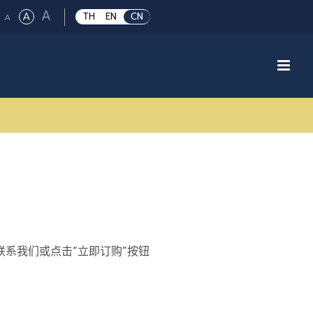
Large
A
Regular
A
Small
TH
EN
CN
A
font
font
font
size.
size.
size.
联系我们或点击“立即订购”按钮