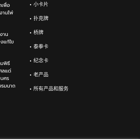
小卡片
เพื่อ
งานไพ่
扑克牌
桥牌
งาน
องแก้ไข
泰拳卡
纪念卡
มพิธี
ศลแด่
老产品
เบศร
บรมนาถ
所有产品和服务