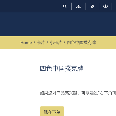
Home
/
卡片
/
小卡片
/
四色中國撲克牌
四色中國撲克牌
如果您对产品感兴趣，可以通过“右下角”
现在下单