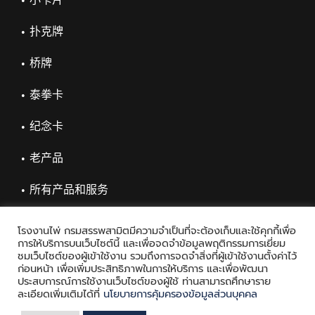
扑克牌
桥牌
泰拳卡
纪念卡
老产品
所有产品和服务
โรงงานไพ่ กรมสรรพสามิตมีความจำเป็นที่จะต้องเก็บและใช้คุกกี้เพื่อ
การให้บริการบนเว็บไซต์นี้ และเพื่อจดจำข้อมูลพฤติกรรมการเยี่ยม
ชมเว็บไซต์ของผู้เข้าใช้งาน รวมถึงการจดจำสิ่งที่ผู้เข้าใช้งานตั้งค่าไว้
ก่อนหน้า เพื่อเพิ่มประสิทธิภาพในการให้บริการ และเพื่อพัฒนา
ประสบการณ์การใช้งานเว็บไซต์ของผู้ใช้ ท่านสามารถศึกษาราย
ละเอียดเพิ่มเติมได้ที่
นโยบายการคุ้มครองข้อมูลส่วนบุคคล
Copyright © 2021 Playing Card Factory, all rights reserved