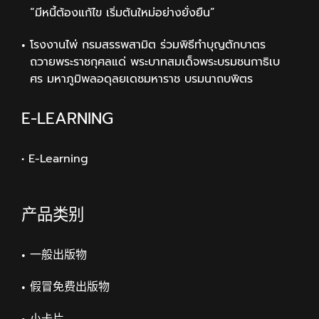
“มีหนี้ต้องแก้ไข เริ่มต้นใหม่อย่างยั่งยืน”
โรงงานไพ่ กรมสรรพสามิต ร่วมพิธีทำบุญตักบาตร
ถวายพระราชกุศลแด่ พระบาทสมเด็จพระบรมชนกาธิเบ
ศร มหาภูมิพลอดุลยเดชมหาราช บรมนาถบพิตร
E-LEARNING
• E-Learning
产品类别
一般出版物
假冒免费出版物
小卡片