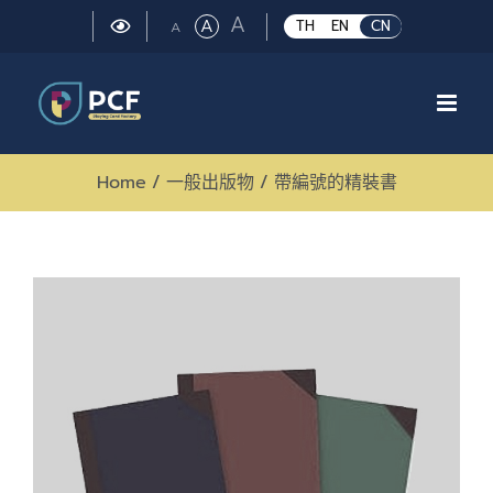
Skip
Large
A
Regular
A
Small
TH
EN
CN
A
to
font
font
font
size.
content
size.
size.
Home
/
一般出版物
/
帶編號的精裝書