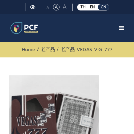
Skip
Large
A
Regular
A
Small
TH
EN
CN
A
to
font
font
font
size.
content
size.
size.
Home
/
老产品
/
老产品 VEGAS V.G. 777