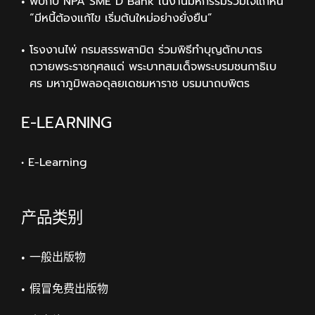
พบกับ NPA SME D Bank ในงานมหกรรมร่วมใจแก้หนี้
“มีหนี้ต้องแก้ไข เริ่มต้นใหม่อย่างยั่งยืน”
โรงงานไพ่ กรมสรรพสามิต ร่วมพิธีทำบุญตักบาตร
ถวายพระราชกุศลแด่ พระบาทสมเด็จพระบรมชนกาธิเบ
ศร มหาภูมิพลอดุลยเดชมหาราช บรมนาถบพิตร
E-LEARNING
• E-Learning
产品类别
一般出版物
假冒免费出版物