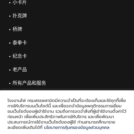
小卡片
扑克牌
桥牌
泰拳卡
纪念卡
老产品
所有产品和服务
โรงงานไพ่ กรมสรรพสามิตมีความจำเป็นที่จะต้องเก็บและใช้คุกกี้เพื่อ
การให้บริการบนเว็บไซต์นี้ และเพื่อจดจำข้อมูลพฤติกรรมการเยี่ยม
ชมเว็บไซต์ของผู้เข้าใช้งาน รวมถึงการจดจำสิ่งที่ผู้เข้าใช้งานตั้งค่าไว้
ก่อนหน้า เพื่อเพิ่มประสิทธิภาพในการให้บริการ และเพื่อพัฒนา
ประสบการณ์การใช้งานเว็บไซต์ของผู้ใช้ ท่านสามารถศึกษาราย
ละเอียดเพิ่มเติมได้ที่
นโยบายการคุ้มครองข้อมูลส่วนบุคคล
Copyright © 2021 Playing Card Factory, all rights reserved