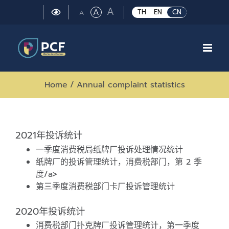
Skip
Large
A
Regular
A
Small
TH
EN
CN
A
to
font
font
font
size.
content
size.
size.
Home
/
Annual complaint statistics
2021年投诉统计
一季度消费税局纸牌厂投诉处理情况统计
纸牌厂的投诉管理统计，消费税部门，第 2 季
度/a>
第三季度消费税部门卡厂投诉管理统计
2020年投诉统计
消费税部门扑克牌厂投诉管理统计，第一季度