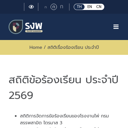
Skip
Large
ก
Regular
ก
Small
TH
EN
CN
ก
to
font
font
font
size.
content
size.
size.
Home
/
สถิติเรื่องร้องเรียน ประจำปี
สถิติข้อร้องเรียน ประจำปี
2569
สถิติการจัดการข้อร้องเรียนของโรงงานไพ่ กรม
สรรพสามิต ไตรมาส 3