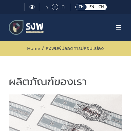
Skip
Large
ก
Regular
ก
Small
TH
EN
CN
ก
to
font
font
font
size.
content
size.
size.
Home
/
สิ่งพิมพ์ปลอดการปลอมแปลง
ผลิตภัณฑ์ของเรา