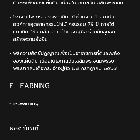
ดีและพลังของแผ่นดิน เนื่องในโอกาสวันเฉลิมพระชนม
โรงงานไพ่ กรมสรรพสามิต เข้าร่วมงานวันสถาปนา
องค์การอุตสาหกรรมป่าไม้ ครบรอบ 79 ปี ภายใต้
แนวคิด “ขับเคลื่อนสวนป่าเศรษฐกิจ ร่วมกับชุมชน
สร้างความยั่งยืน
พิธีถวายสัตย์ปฏิญาณเพื่อเป็นข้าราชการที่ดีและพลัง
ของแผ่นดิน เนื่องในโอกาสวันเฉลิมพระชนมพรรษา
พระบาทสมเด็จพระเจ้าอยู่หัว ๒๘ กรกฎาคม ๒๕๖๙
E-LEARNING
• E-Learning
ผลิตภัณฑ์