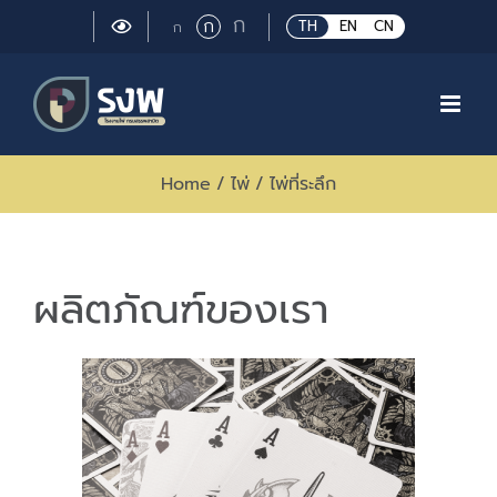
Skip
Large
ก
Regular
ก
Small
TH
EN
CN
ก
to
font
font
font
size.
content
size.
size.
Home
/
ไพ่
/
ไพ่ที่ระลึก
ผลิตภัณฑ์ของเรา