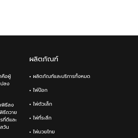
ผลิตภัณฑ์
คือผู้
ผลิตภัณฑ์และบริการทั้งหมด
แปลง
ไพ่ป๊อก
ไพ่ตัวเล็ก
พิธีลง
ิธีถวาย
ไพ่ที่ระลึก
ที่ดีและ
สวัน
ไพ่มวยไทย