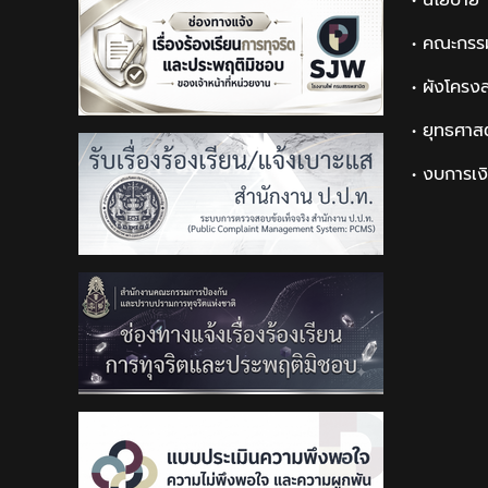
• นโยบาย
• คณะกรร
• ผังโครง
• ยุทธศาส
• งบการเง