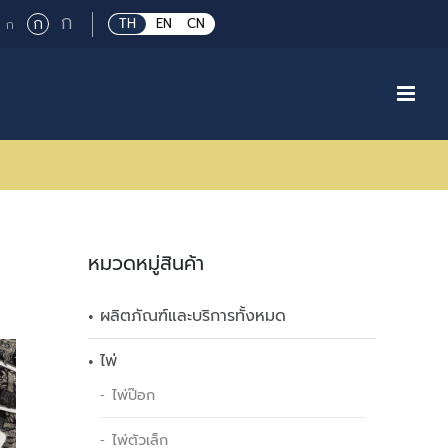
Large
ก
Regular
ก
Small
TH
EN
CN
ก
font
font
font
size.
size.
size.
หมวดหมู่สินค้า
ผลิตภัณฑ์และบริการทั้งหมด
ไพ่
ไพ่ป๊อก
ไพ่ตัวเล็ก