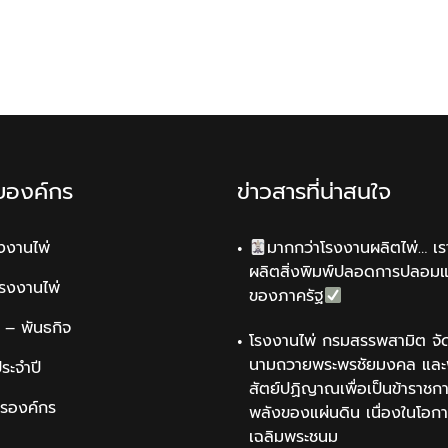
ับองค์กร
ข่าวสารที่น่าสนใจ
รงงานไพ่
มากกว่าโรงงานผลิตไพ่… เรา
ผลิตสิ่งพิมพ์ปลอดการปลอม
รโรงงานไพ่
ของภาครัฐ
น์ – พันธกิจ
โรงงานไพ่ กรมสรรพสามิต จัด
นามถวายพระพรชัยมงคล และพ
ระจำปี
สัตย์ปฏิญาณเพื่อเป็นข้าราชการ
ารองค์กร
พลังของแผ่นดิน เนื่องในโอกา
เฉลิมพระชนม