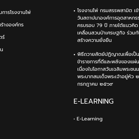
โรงงานไพ่ กรมสรรพสามิต เข้
มการโรงงานไพ่
วันสถาปนาองค์การอุตสาหกรรม
สร้างองค์กร
ครบรอบ 79 ปี ภายใต้แนวคิด 
เคลื่อนสวนป่าเศรษฐกิจ ร่วมก
ตร์
สร้างความยั่งยืน
ิน
พิธีถวายสัตย์ปฏิญาณเพื่อเป็
ข้าราชการที่ดีและพลังของแผ่
เนื่องในโอกาสวันเฉลิมพระช
พระบาทสมเด็จพระเจ้าอยู่หัว 
กรกฎาคม ๒๕๖๙
E-LEARNING
• E-Learning