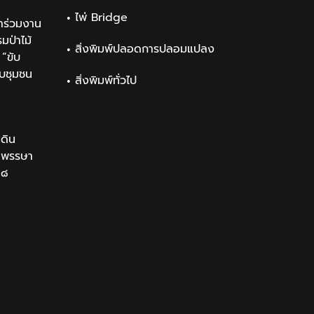
ไพ่ Bridge
าร่วมงาน
ป่าไม้
สิ่งพิมพ์ปลอดการปลอมแปลง
“ขับ
ับชุมชน
สิ่งพิมพ์ทั่วไป
น
นดิน
นมพรรษา
๒๘