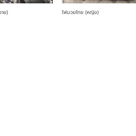
ชาย)
ไพ่มวยไทย (หญิง)