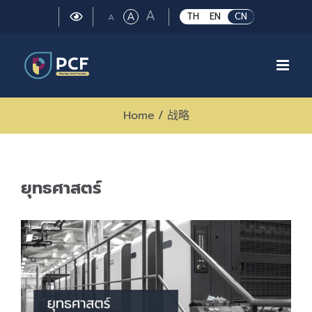
Skip
Large
A
Regular
A
Small
TH
EN
CN
A
to
font
font
font
size.
content
size.
size.
Home
/
战略
ยุทธศาสตร์