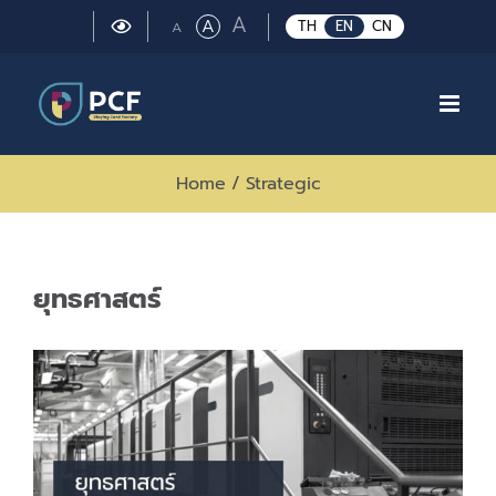
Skip
Large
A
Regular
A
Small
TH
EN
CN
A
to
font
font
font
size.
content
size.
size.
Home
/
Strategic
ยุทธศาสตร์