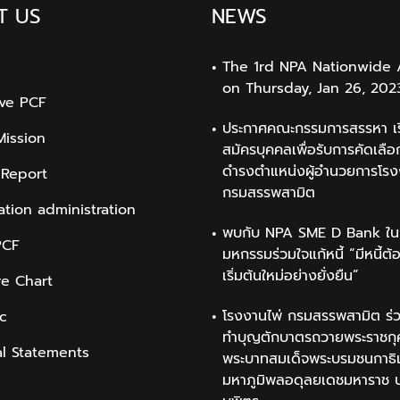
T US
NEWS
The 1rd NPA Nationwide 
on Thursday, Jan 26, 202
ive PCF
ประกาศคณะกรรมการสรรหา เรื
Mission
สมัครบุคคลเพื่อรับการคัดเลือก
ดำรงตำแหน่งผู้อำนวยการโรง
 Report
กรมสรรพสามิต
ation administration
พบกับ NPA SME D Bank ใน
PCF
มหกรรมร่วมใจแก้หนี้ “มีหนี้ต้
เริ่มต้นใหม่อย่างยั่งยืน”
re Chart
โรงงานไพ่ กรมสรรพสามิต ร่ว
ic
ทำบุญตักบาตรถวายพระราชกุ
al Statements
พระบาทสมเด็จพระบรมชนกาธิ
มหาภูมิพลอดุลยเดชมหาราช 