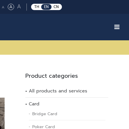
Large
A
Regular
A
Small
TH
EN
CN
A
font
font
font
size.
size.
size.
Product categories
All products and services
Card
Bridge Card
Poker Card