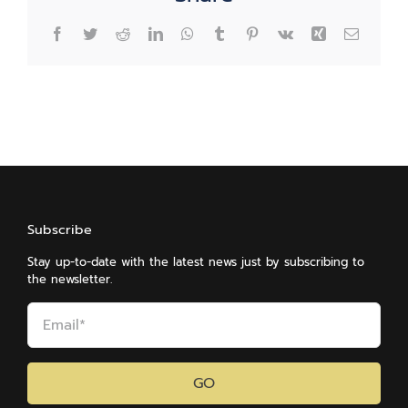
Facebook
Twitter
Reddit
LinkedIn
WhatsApp
Tumblr
Pinterest
Vk
Xing
Email
Subscribe
Stay up-to-date with the latest news just by subscribing to
the newsletter.
GO