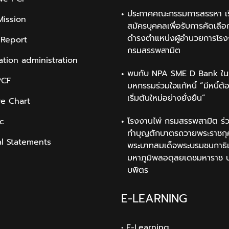
ประกาศคณะกรรมการสรรหา เรื
Mission
สมัครบุคคลเพื่อรับการคัดเลือก
ดำรงตำแหน่งผู้อำนวยการโรง
 Report
กรมสรรพสามิต
ation administration
พบกับ NPA SME D Bank ใน
PCF
มหกรรมร่วมใจแก้หนี้ “มีหนี้ต้
เริ่มต้นใหม่อย่างยั่งยืน”
re Chart
โรงงานไพ่ กรมสรรพสามิต ร่ว
ic
ทำบุญตักบาตรถวายพระราชกุ
al Statements
พระบาทสมเด็จพระบรมชนกาธิ
มหาภูมิพลอดุลยเดชมหาราช 
บพิตร
E-LEARNING
• E-Learning