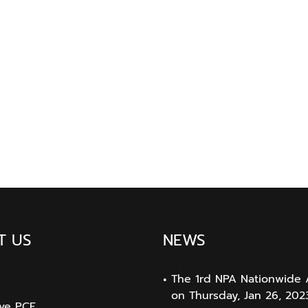
T US
NEWS
The 1rd NPA Nationwide 
on Thursday, Jan 26, 202
ive PCF