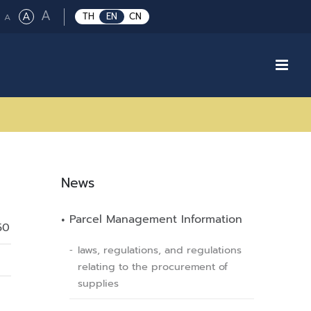
Large
A
Regular
A
Small
TH
EN
CN
A
font
font
font
size.
size.
size.
News
Parcel Management Information
50
laws, regulations, and regulations
relating to the procurement of
supplies