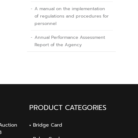
A manual on the implementation
of regulations and procedures for
personnel
Annual Performance Assessment
Report of the Agency
PRODUCT CATEGORIES
Auction
Bridge Card
3