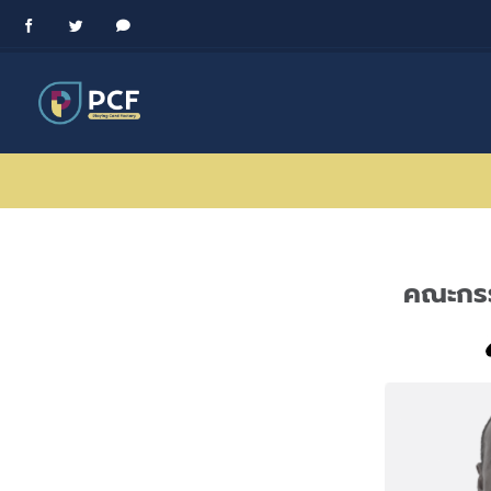
Skip
Facebook
Twitter
Messenger
to
content
คณะกรร