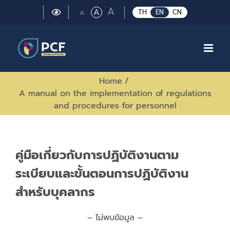
Skip
Large
A
Regular
A
Small
TH
EN
CN
A
to
font
font
font
size.
content
size.
size.
Home
/
A manual on the implementation of regulations
and procedures for personnel
คู่มือเกี่ยวกับการปฏิบัติงานตาม
ระเบียบและขั้นตอนการปฏิบัติงาน
สำหรับบุคลากร
– ไม่พบข้อมูล –