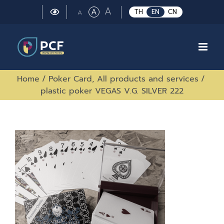
Skip
Large
A
Regular
A
Small
TH
EN
CN
A
to
font
font
font
size.
content
size.
size.
Home
/
Poker Card
,
All products and services
/
plastic poker VEGAS V.G. SILVER 222