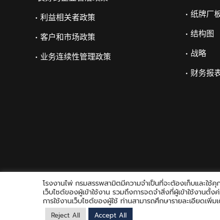
• 纸牌厂
• 利益相关者政策
• 结构图
• 客户和市场政策
• 战略
• 业务连续性管理政策
• 财务报
โรงงานไพ่ กรมสรรพสามิตมีความจำเป็นที่จะต้องเก็บและใช้คุกก
เว็บไซต์ของผู้เข้าใช้งาน รวมถึงการจดจำสิ่งที่ผู้เข้าใช้งานตั
การใช้งานเว็บไซต์ของผู้ใช้ ท่านสามารถศึกษารายละเอียดเพิ่มเต
Reject All
Accept All
Copyright © 2021 Playing Card Factory, all rights reserved