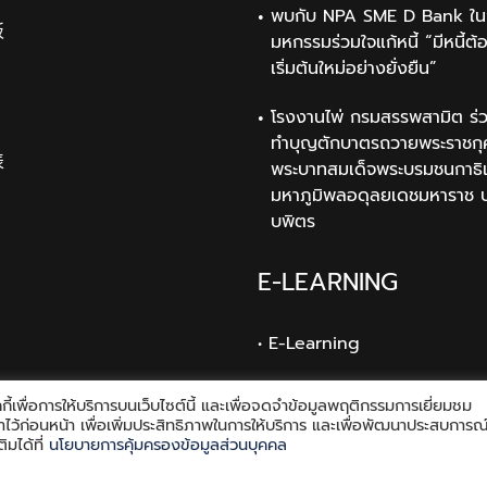
พบกับ NPA SME D Bank ใน
板
มหกรรมร่วมใจแก้หนี้ “มีหนี้ต้
เริ่มต้นใหม่อย่างยั่งยืน”
โรงงานไพ่ กรมสรรพสามิต ร่ว
ทำบุญตักบาตรถวายพระราชกุ
表
พระบาทสมเด็จพระบรมชนกาธิ
มหาภูมิพลอดุลยเดชมหาราช 
บพิตร
E-LEARNING
• E-Learning
ี้เพื่อการให้บริการบนเว็บไซต์นี้ และเพื่อจดจำข้อมูลพฤติกรรมการเยี่ยมชม
้งค่าไว้ก่อนหน้า เพื่อเพิ่มประสิทธิภาพในการให้บริการ และเพื่อพัฒนาประสบการณ
ิมได้ที่
นโยบายการคุ้มครองข้อมูลส่วนบุคคล