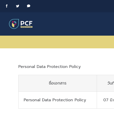
Skip
Facebook
Twitter
Messenger
to
content
Personal Data Protection Policy
ชื่อเอกสาร
วันท
Personal Data Protection Policy
07 มิ