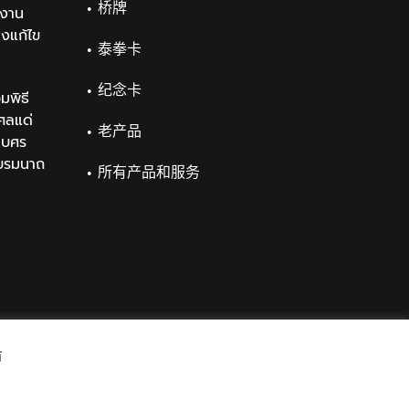
桥牌
งาน
องแก้ไข
泰拳卡
纪念卡
มพิธี
ศลแด่
老产品
เบศร
บรมนาถ
所有产品和服务
์
Facebook
Twitter
Messenger