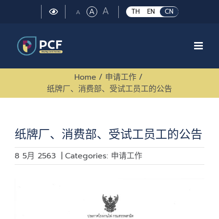
Skip
Large
A
Regular
A
Small
TH
EN
CN
A
to
font
font
font
size.
content
size.
size.
Home
/
申请工作
/
纸牌厂、消费部、受试工员工的公告
纸牌厂、消费部、受试工员工的公告
8 5月 2563
|
Categories:
申请工作