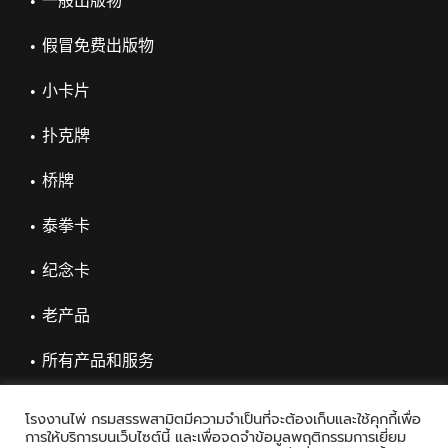
一般出版物
假冒免费出版物
小卡片
扑克牌
桥牌
泰拳卡
纪念卡
老产品
所有产品和服务
โรงงานไพ่ กรมสรรพสามิตมีความจำเป็นที่จะต้องเก็บและใช้คุกกี้เพื่อ
การให้บริการบนเว็บไซต์นี้ และเพื่อจดจำข้อมูลพฤติกรรมการเยี่ยม