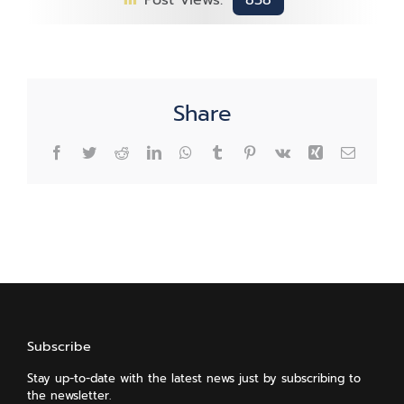
Post Views:
858
Share
Facebook
Twitter
Reddit
LinkedIn
WhatsApp
Tumblr
Pinterest
Vk
Xing
Email
Subscribe
Stay up-to-date with the latest news just by subscribing to
the newsletter.