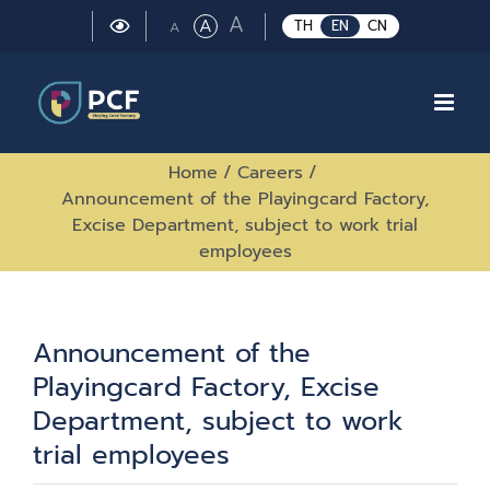
Skip
Large
A
Regular
A
Small
TH
EN
CN
A
to
font
font
font
size.
content
size.
size.
Home
/
Careers
/
Announcement of the Playingcard Factory,
Excise Department, subject to work trial
employees
Announcement of the
Playingcard Factory, Excise
Department, subject to work
trial employees