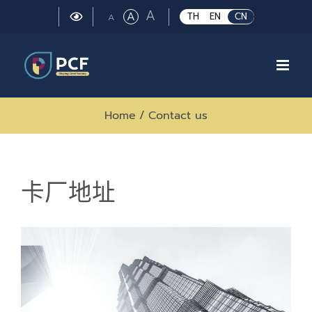
Skip
Large
A
Regular
A
Small
TH
EN
CN
A
to
font
font
font
size.
content
size.
size.
Home
/
Contact us
卡厂地址