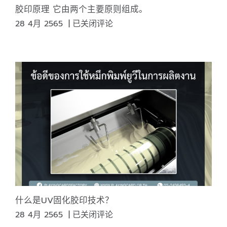
造
胶印原理 它由两个主要原则组成。
了
胶
28 4月 2565
|
已关闭评论
一
印
种
原
心
理
情，
它
而
由
颜
两
色
个
也
主
具
要
有
原
心
则
理
组
意
成。
义。
什么是UV固化胶印技术？
什
28 4月 2565
|
已关闭评论
么