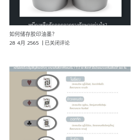
出
版
物
和
纪
如何储存胶印油墨？
念
如
28 4月 2565
|
已关闭评论
卡
何
储
存
胶
印
油
墨？