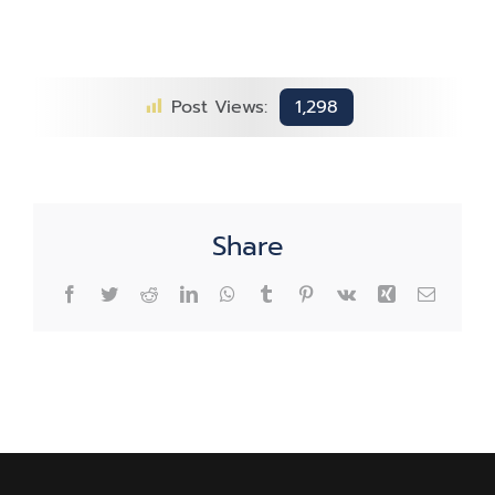
意
事
项
Post Views:
1,298
Share
Facebook
Twitter
Reddit
LinkedIn
WhatsApp
Tumblr
Pinterest
Vk
Xing
Email