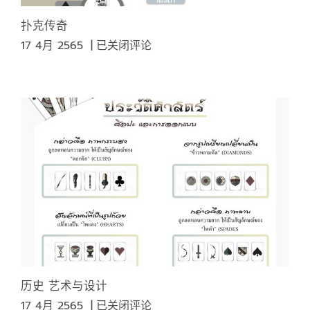
扑克传奇
扑
17 4月 2565
|
已关闭评论
克
传
奇
历史 艺术与设计
历
17 4月 2565
|
已关闭评论