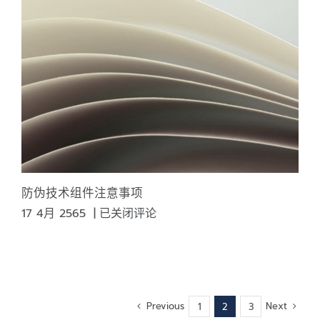
打
印
系
统
和
防
篡
改
打
印
的
防伪技术组件注意事项
信
防
17 4月 2565
|
已关闭评论
息
伪
技
术
组
件
Previous
Next
1
2
3
注