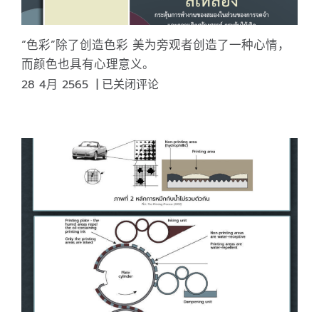
“色彩”除了创造色彩 美为旁观者创造了一种心情，
而颜色也具有心理意义。
“色
28 4月 2565
|
已关闭评论
彩”
除
了
创
造
色
彩
美
为
旁
观
者
创