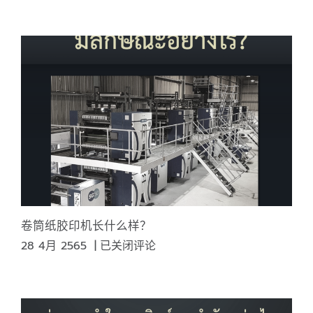
是
UV
固
化
胶
印
技
术？
卷筒纸胶印机长什么样？
卷
28 4月 2565
|
已关闭评论
筒
纸
胶
印