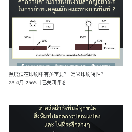
机
长
什
么
样？
黑度值在印刷中有多重要？ 定义印刷特性？
黑
28 4月 2565
|
已关闭评论
度
值
在
印
刷
中
有