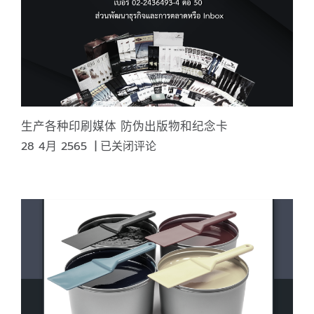
多
重
要？
定
义
印
刷
生产各种印刷媒体 防伪出版物和纪念卡
特
生
28 4月 2565
|
已关闭评论
性？
产
各
种
印
刷
媒
体
防
伪