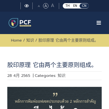
Skip
Large
A
Regular
A
Small
TH
EN
CN
A
to
font
font
font
size.
content
size.
size.
Home
/
知识
/
胶印原理 它由两个主要原则组成。
胶印原理 它由两个主要原则组成。
28 4月 2565
|
Categories:
知识