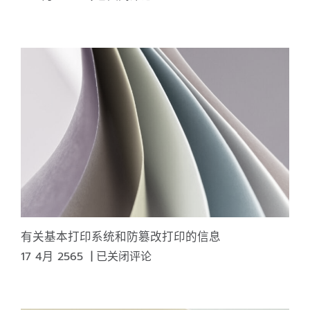
史
艺
术
与
设
计
有关基本打印系统和防篡改打印的信息
有
17 4月 2565
|
已关闭评论
关
基
本