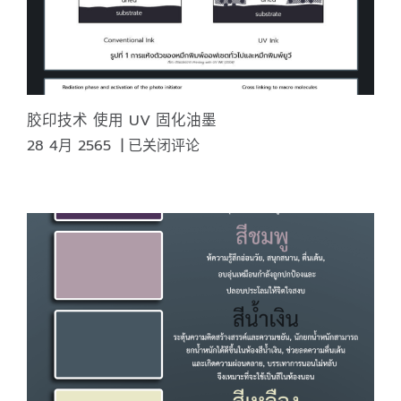
胶印技术 使用 UV 固化油墨
胶
28 4月 2565
|
已关闭评论
印
技
术
使
用
UV
固
化
油
墨