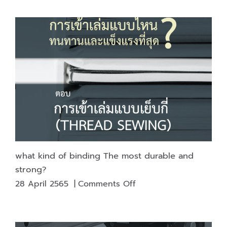
printing
resin
(Electrostatic
production.
Printing)
what kind of binding The most durable and
strong?
on
28 April 2565
|
Comments Off
what
kind
of