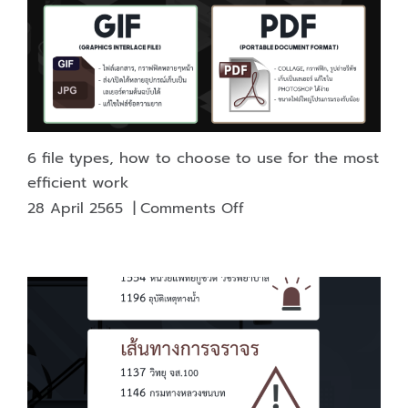
various
social
media.
6 file types, how to choose to use for the most
efficient work
on
28 April 2565
|
Comments Off
6
file
types,
how
to
choose
to
use
for