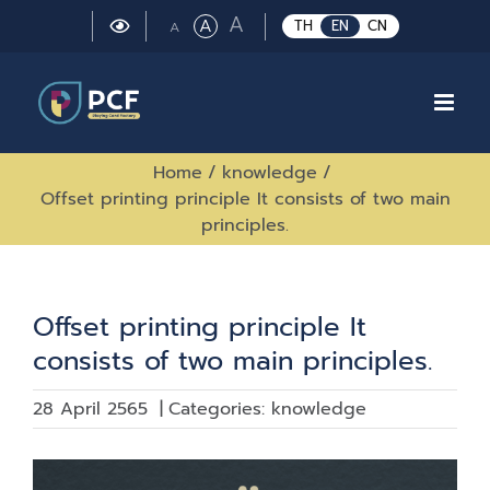
Skip
Large
A
Regular
A
Small
TH
EN
CN
A
to
font
font
font
size.
content
size.
size.
Home
/
knowledge
/
Offset printing principle It consists of two main
principles.
Offset printing principle It
consists of two main principles.
28 April 2565
|
Categories:
knowledge