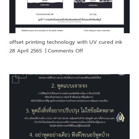
for
the
beholder,
and
colors
also
offset printing technology with UV cured ink
have
on
28 April 2565
|
Comments Off
a
offset
psychological
printing
meaning.
technology
with
UV
cured
ink