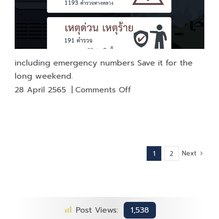
the
most
efficient
work
including emergency numbers Save it for the
long weekend.
on
28 April 2565
|
Comments Off
including
emergency
numbers
Save
it
Next
1
2
for
the
long
weekend.
Post Views:
1,538