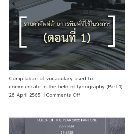
binding
The
most
durable
and
strong?
Compilation of vocabulary used to
communicate in the field of typography (Part 1)
on
28 April 2565
|
Comments Off
Compilation
of
vocabulary
used
to