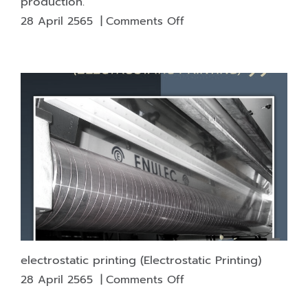
production.
on
28 April 2565
|
Comments Off
If
we
could
recycle
more
plastic
We
will
be
able
to
reduce
the
amount
electrostatic printing (Electrostatic Printing)
of
on
28 April 2565
|
Comments Off
new
electrostatic
plastic