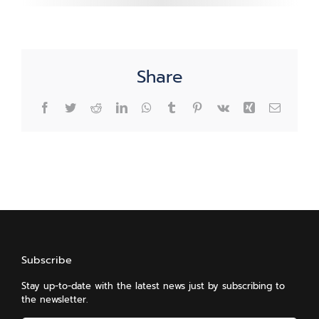
Share
Facebook
Twitter
Reddit
LinkedIn
WhatsApp
Tumblr
Pinterest
Vk
Xing
Email
Subscribe
Stay up-to-date with the latest news just by subscribing to
the newsletter.