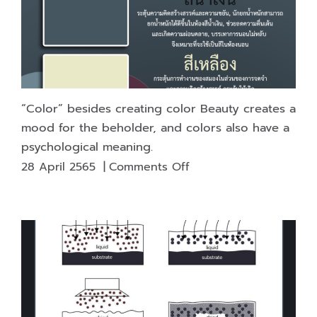
that
hides
various
marks.
“Color” besides creating color Beauty creates a
mood for the beholder, and colors also have a
psychological meaning.
on
28 April 2565
|
Comments Off
“Color”
besides
creating
color
Beauty
creates
a
mood