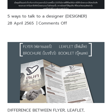
5 ways to talk to a designer (DESIGNER)
on
28 April 2565
|
Comments Off
5
ways
to
talk
to
a
designer
(DESIGNER)
DIFFERENCE BETWEEN FLYER, LEAFLET,