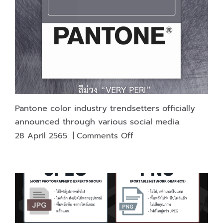
communicate
in
the
field
of
typography
(Part
1)
Pantone color industry trendsetters officially
announced through various social media.
on
28 April 2565
|
Comments Off
Pantone
color
industry
trendsetters
officially
announced
through