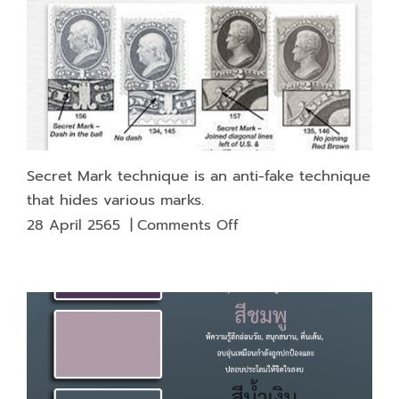
Secret Mark technique is an anti-fake technique
that hides various marks.
on
28 April 2565
|
Comments Off
Secret
Mark
technique
is
an
anti-
fake
technique