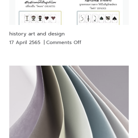
history art and design
on
17 April 2565
|
Comments Off
history
art
and
design