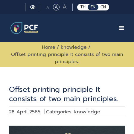
Skip
Large
A
Regular
A
Small
TH
EN
CN
A
to
font
font
font
size.
content
size.
size.
Home
/
knowledge
/
Offset printing principle It consists of two main
principles.
Offset printing principle It
consists of two main principles.
28 April 2565
|
Categories:
knowledge