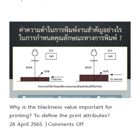
What
does
a
roll
fed
offset
printer
look
like?
Why is the blackness value important for
printing? To define the print attributes?
on
28 April 2565
|
Comments Off
Why
is