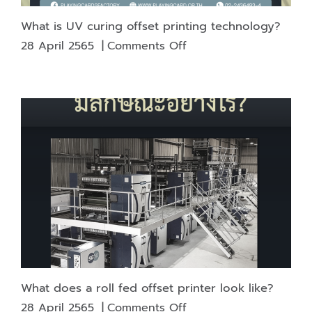
What is UV curing offset printing technology?
on
28 April 2565
|
Comments Off
What
is
UV
curing
offset
printing
technology?
What does a roll fed offset printer look like?
on
28 April 2565
|
Comments Off