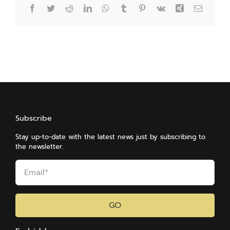
Facebook
Twitter
Reddit
LinkedIn
WhatsApp
Tumblr
Pinterest
Vk
Xing
Email
Subscribe
Stay up-to-date with the latest news just by subscribing to
the newsletter.
GO