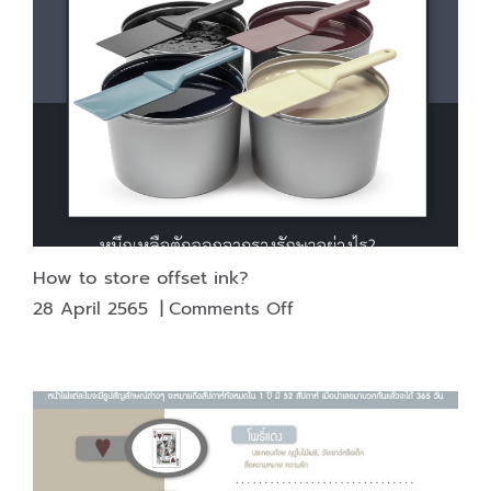
of
print
media
Counterfeit-
free
publications
and
souvenir
cards
How to store offset ink?
on
28 April 2565
|
Comments Off
How
to
store
offset
ink?