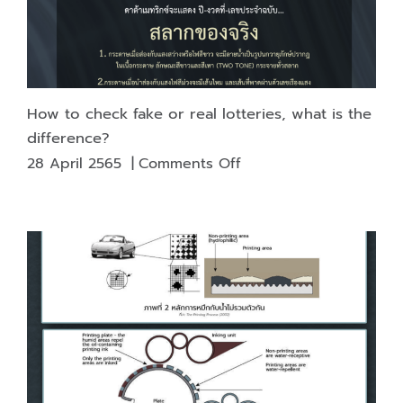
How to check fake or real lotteries, what is the
difference?
on
28 April 2565
|
Comments Off
How
to
check
fake
or
real
lotteries,
what
is
the
difference?