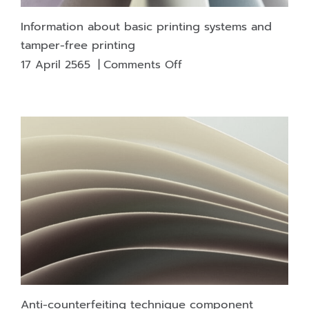
Information about basic printing systems and
tamper-free printing
on
17 April 2565
|
Comments Off
Information
about
basic
printing
systems
and
tamper-
free
printing
Anti-counterfeiting technique component