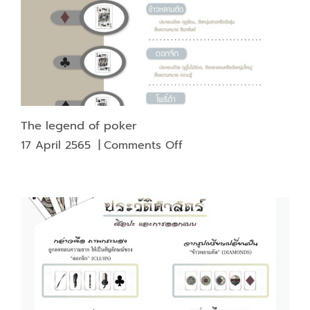
The legend of poker
on
17 April 2565
|
Comments Off
The
legend
of
poker