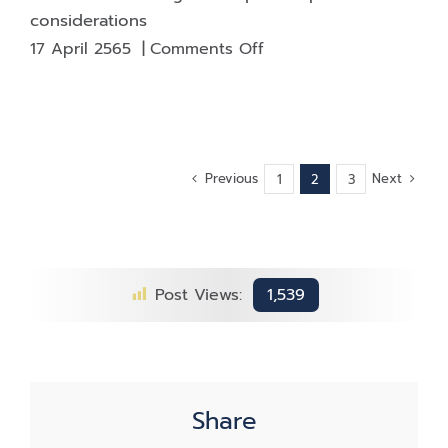
considerations
on
17 April 2565
|
Comments Off
Anti-
counterfeiting
technique
component
considerations
Previous
Next
1
2
3
Post Views:
1,539
Share