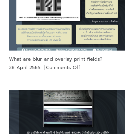
What are blur and overlay print fields?
on
28 April 2565
|
Comments Off
What
are
blur
and
overlay
print
fields?