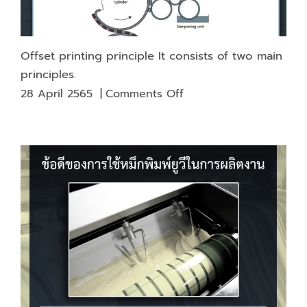
Offset printing principle It consists of two main
principles.
on
28 April 2565
|
Comments Off
Offset
printing
principle
It
consists
of
two
main
principles.