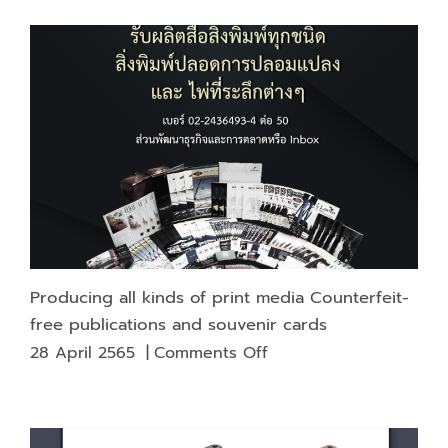
the
blackness
value
important
for
printing?
To
define
the
print
attributes?
Producing all kinds of print media Counterfeit-
free publications and souvenir cards
on
28 April 2565
|
Comments Off
Producing
all
kinds