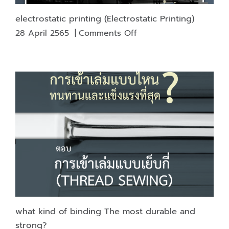
amount
electrostatic printing (Electrostatic Printing)
of
on
28 April 2565
|
Comments Off
new
electrostatic
plastic
printing
resin
(Electrostatic
production.
Printing)
what kind of binding The most durable and
strong?