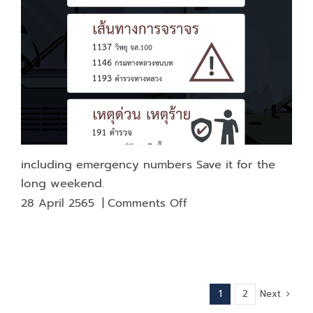
to
choose
to
use
for
the
most
efficient
work
including emergency numbers Save it for the
long weekend.
on
28 April 2565
|
Comments Off
including
emergency
numbers
Save
it
Next
1
2
for