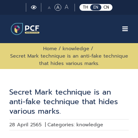
Skip
Large
A
Regular
A
Small
TH
EN
CN
A
to
font
font
font
size.
content
size.
size.
Home
/
knowledge
/
Secret Mark technique is an anti-fake technique
that hides various marks.
Secret Mark technique is an
anti-fake technique that hides
various marks.
28 April 2565
|
Categories:
knowledge