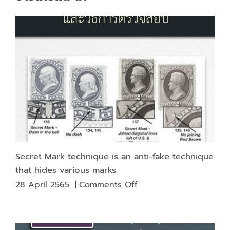
Secret Mark technique is an anti-fake technique
that hides various marks.
on
28 April 2565
|
Comments Off
Secret
Mark
technique