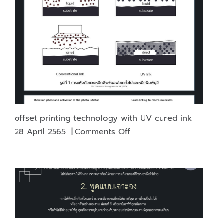
Beauty
creates
a
mood
for
the
beholder,
and
colors
also
offset printing technology with UV cured ink
have
on
28 April 2565
|
Comments Off
a
offset
psychological
printing
meaning.
technology
with
UV
cured
ink