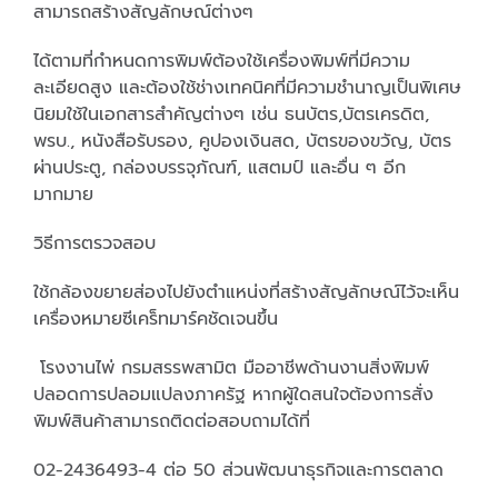
สามารถสร้างสัญลักษณ์ต่างๆ
ได้ตามที่กำหนดการพิมพ์ต้องใช้เครื่องพิมพ์ที่มีความ
ละเอียดสูง และต้องใช้ช่างเทคนิคที่มีความชำนาญเป็นพิเศษ
นิยมใช้ในเอกสารสำคัญต่างๆ เช่น ธนบัตร,บัตรเครดิต,
พรบ., หนังสือรับรอง, คูปองเงินสด, บัตรของขวัญ, บัตร
ผ่านประตู, กล่องบรรจุภัณฑ์, แสตมป์ และอื่น ๆ อีก
มากมาย
วิธีการตรวจสอบ
ใช้กล้องขยายส่องไปยังตำแหน่งที่สร้างสัญลักษณ์ไว้จะเห็น
เครื่องหมายซีเคร็ทมาร์คชัดเจนขึ้น
โรงงานไพ่ กรมสรรพสามิต มืออาชีพด้านงานสิ่งพิมพ์
ปลอดการปลอมแปลงภาครัฐ หากผู้ใดสนใจต้องการสั่ง
พิมพ์สินค้าสามารถติดต่อสอบถามได้ที่
02-2436493-4 ต่อ 50 ส่วนพัฒนาธุรกิจและการตลาด