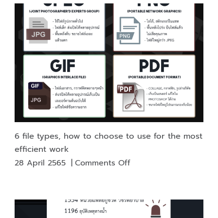
industry
trendsetters
officially
announced
through
various
social
media.
6 file types, how to choose to use for the most
efficient work
on
28 April 2565
|
Comments Off
6
file
types,
how