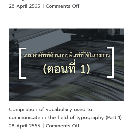
on
28 April 2565
|
Comments Off
what
kind
of
binding
The
most
durable
and
strong?
Compilation of vocabulary used to
communicate in the field of typography (Part 1)
on
28 April 2565
|
Comments Off
Compilation