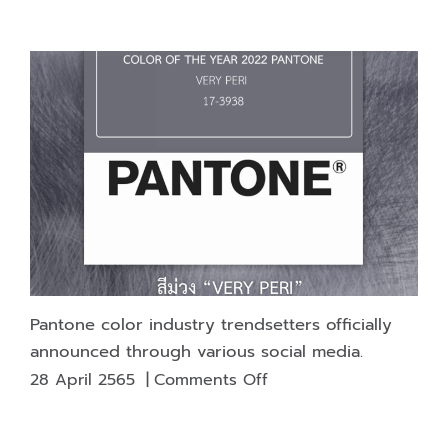
of
vocabulary
used
to
communicate
in
the
field
of
typography
(Part
1)
Pantone color industry trendsetters officially
announced through various social media.
on
28 April 2565
|
Comments Off
Pantone
color