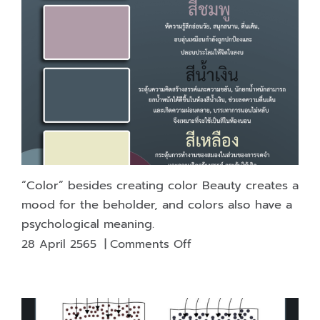
is
an
anti-
fake
technique
that
hides
various
marks.
“Color” besides creating color Beauty creates a
mood for the beholder, and colors also have a
psychological meaning.
on
28 April 2565
|
Comments Off
“Color”
besides
creating
color