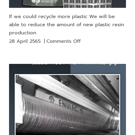
If we could recycle more plastic We will be
able to reduce the amount of new plastic resin
production.
on
28 April 2565
|
Comments Off
If
we
could
recycle
more
plastic
We
will
be
able
to
reduce
the