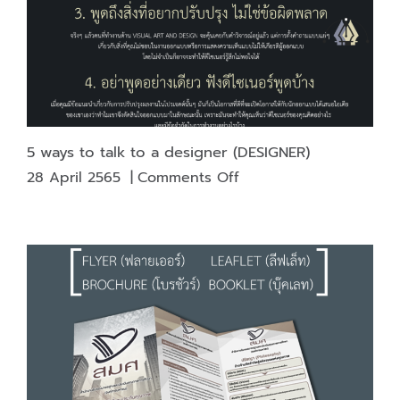
5 ways to talk to a designer (DESIGNER)
on
28 April 2565
|
Comments Off
5
ways
to
talk
to
a
designer
(DESIGNER)