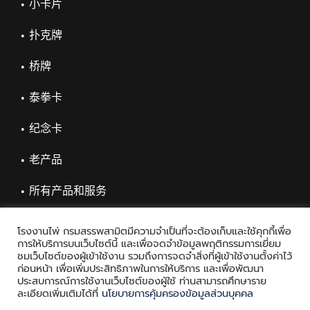
小卡片
扑克牌
桥牌
泰拳卡
纪念卡
老产品
所有产品和服务
โรงงานไพ่ กรมสรรพสามิตมีความจำเป็นที่จะต้องเก็บและใช้คุกกี้เพื่อ
การให้บริการบนเว็บไซต์นี้ และเพื่อจดจำข้อมูลพฤติกรรมการเยี่ยม
ชมเว็บไซต์ของผู้เข้าใช้งาน รวมถึงการจดจำสิ่งที่ผู้เข้าใช้งานตั้งค่าไว้
ก่อนหน้า เพื่อเพิ่มประสิทธิภาพในการให้บริการ และเพื่อพัฒนา
ประสบการณ์การใช้งานเว็บไซต์ของผู้ใช้ ท่านสามารถศึกษาราย
ละเอียดเพิ่มเติมได้ที่
นโยบายการคุ้มครองข้อมูลส่วนบุคคล
Copyright © 2021 Playing Card Factory, all rights reserved