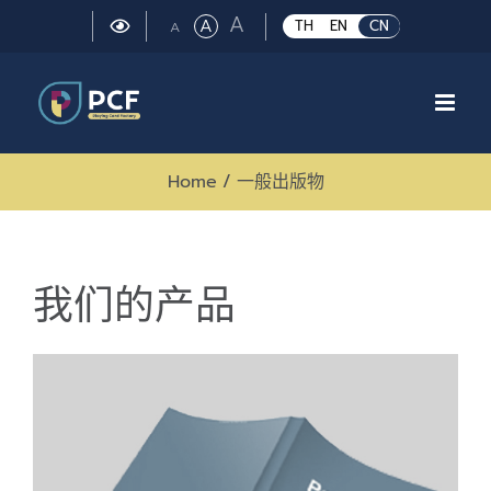
Skip
Large
A
Regular
A
Small
TH
EN
CN
A
to
font
font
font
size.
content
size.
size.
Home
/
一般出版物
我们的产品