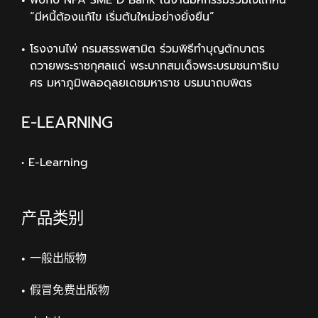
“มีหนี้ต้องแก้ไข เริ่มต้นใหม่อย่างยั่งยืน”
โรงงานไพ่ กรมสรรพสามิต ร่วมพิธีทำบุญตักบาตร
ถวายพระราชกุศลแด่ พระบาทสมเด็จพระบรมชนกาธิเบ
ศร มหาภูมิพลอดุลยเดชมหาราช บรมนาถบพิตร
E-LEARNING
• E-Learning
产品类别
一般出版物
假冒免费出版物