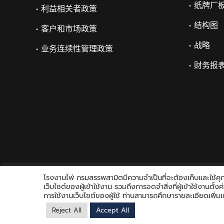
• 纸牌厂
• 利益相关者政策
• 结构图
• 客户和市场政策
• 战略
• 业务连续性管理政策
• 财务报
โรงงานไพ่ กรมสรรพสามิตมีความจำเป็นที่จะต้องเก็บและใช้คุกก
เว็บไซต์ของผู้เข้าใช้งาน รวมถึงการจดจำสิ่งที่ผู้เข้าใช้งานตั
การใช้งานเว็บไซต์ของผู้ใช้ ท่านสามารถศึกษารายละเอียดเพิ่มเต
Reject All
Accept All
Copyright © 2021 Playing Card Factory, all rights reserved