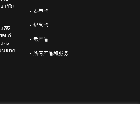
องแก้ไข
泰拳卡
纪念卡
มพิธี
ศลแด่
老产品
เบศร
บรมนาถ
所有产品和服务
์
Facebook
Twitter
Messenger