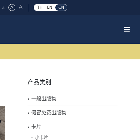
Large
A
Regular
A
Small
TH
EN
CN
A
font
font
font
size.
size.
size.
产品类别
一般出版物
假冒免费出版物
卡片
小卡片