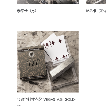
泰拳卡（男）
紀念卡（定
金邊塑料撲克牌 VEGAS V.G. GOLD-