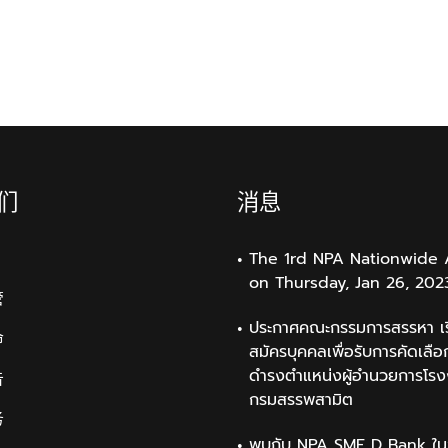
们
消息
The 1rd NPA Nationwide 
on Thursday, Jan 26, 202
管
ประกาศคณะกรรมการสรรหา เรื
命
สมัครบุคคลเพื่อรับการคัดเลือก
ดำรงตำแหน่งผู้อำนวยการโรง
告
กรมสรรพสามิต
务
พบกับ NPA SME D Bank ใน