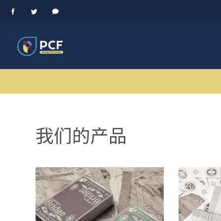
Skip
Facebook
Twitter
Messenger
to
content
我们的产品