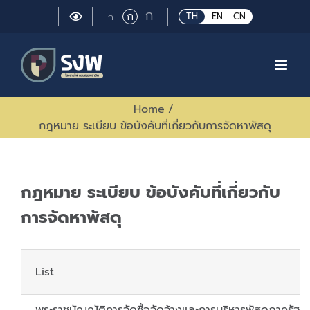
Skip
Large
ก
Regular
ก
Small
TH
EN
CN
ก
to
font
font
font
size.
content
size.
size.
Home
/
กฎหมาย ระเบียบ ข้อบังคับที่เกี่ยวกับการจัดหาพัสดุ
กฎหมาย ระเบียบ ข้อบังคับที่เกี่ยวกับ
การจัดหาพัสดุ
List
พระราชบัญญัติการจัดซื้อจัดจ้างและการบริหารพัสดุภาครัฐ 