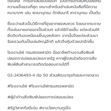
ตอบคือ “การเข้าเล่มแบบเย็บกี่” เป็นการเข้าเล่มหนังสือที่มี
ความแข็งแรงที่สุด เหมาะสำหรับเข้าเล่มหนังสือที่มีความ
หนามากๆ เช่น พจนานุกรม ดิกชันนารี สารานุกรม เป็นต้น
ซึ่งจะว่าแล้วเป็นวิธีการที่ยุ่งยากพอสมควร โดยเอากระดาษ
ทั้งเล่มมาแยกออกเป็นส่วนๆ แล้วใช้ด้ายเย็บ แต่ละส่วนให้
ยึดติดกันจะเหมือนเย็บมุงหลังคา จากนั้นจึงแต่ละส่วนมา
ร้อยรวมกันเป็นเล่มใหญ่อีกที แล้วจึงหุ้มด้วยปกอีกชั้น
โรงงานไพ่ กรมสรรพสามิต มืออาชีพด้านงานสิ่งพิมพ์
ปลอดการปลอมแปลงภาครัฐ หากผู้ใดสนใจต้องการสั่ง
พิมพ์สินค้าสามารถติดต่อสอบถามได้ที่
02-2436493-4 ต่อ 50 ส่วนพัฒนาธุรกิจและการตลาด
#โรงงานไพ่ #โรงงานไพ่กรมสรรพสามิต
#ผู้นำด้านสิ่งพิมพ์ปลอดการปลอมแปลง
#รัฐวิสาหกิจดีเด่น #รางวัลความภูมิใจ