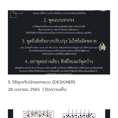
แตก
เม็ด
ต่าง
พลาสติก
ระหว่าง
ใหม่
FLYER,
ได้
LEAFLET,
BROCHURE,
BOOKLET
5 วิธีพูดกับนักออกแบบ (DESIGNER)
บน
28 เมษายน 2565
|
ปิดความเห็น
5
วิธี
พูด
กับ