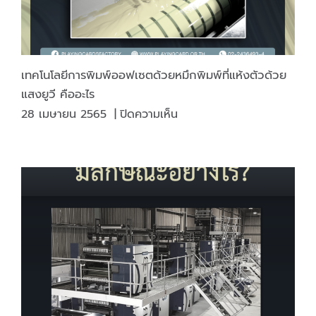
สำคัญ
2
หลัก
การ
เทคโนโลยีการพิมพ์ออฟเซตด้วยหมึกพิมพ์ที่แห้งตัวด้วย
แสงยูวี คืออะไร
บน
28 เมษายน 2565
|
ปิดความเห็น
เทคโนโลยี
การ
พิมพ์
ออฟ
เซต
ด้วย
หมึก
พิมพ์
ที่
แห้ง
ตัว