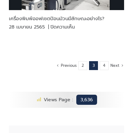
ด้วย
แสง
ยูวี
เครื่องพิมพ์ออฟเซตป้อนม้วนมีลักษณะอย่างไร?
คือ
บน
28 เมษายน 2565
|
ปิดความเห็น
อะไร
เครื่องพิมพ์
ออฟ
เซต
ป้อน
ม้วน
Previous
Next
2
3
4
มี
ลักษณะ
อย่างไร?
Views Page :
3,636