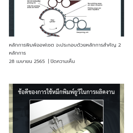
อารมณ์
ให้
กับ
ผู้
เห็น
นอกจาก
หลักการพิมพ์ออฟเซต จะประกอบด้วยหลักการสำคัญ 2
นี้
หลักการ
สี
บน
28 เมษายน 2565
|
ปิดความเห็น
ยัง
หลัก
มี
การ
ความ
พิมพ์
หมาย
ออฟ
เชิง
เซต
จิตวิทยา
จะ
ด้วย
ประกอบ
ด้วย
หลัก
การ