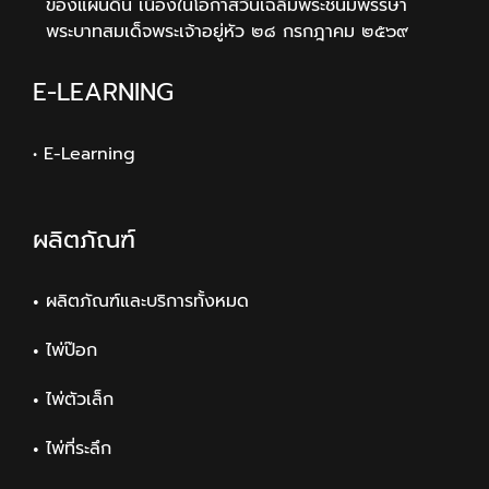
ของแผ่นดิน เนื่องในโอกาสวันเฉลิมพระชนมพรรษา
พระบาทสมเด็จพระเจ้าอยู่หัว ๒๘ กรกฎาคม ๒๕๖๙
E-LEARNING
• E-Learning
ผลิตภัณฑ์
ผลิตภัณฑ์และบริการทั้งหมด
ไพ่ป๊อก
ไพ่ตัวเล็ก
ไพ่ที่ระลึก