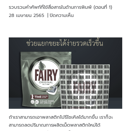
สื่อ
รวบรวมคำศัพท์ที่ใช้สื่อสารในด้านการพิมพ์ (ตอนที่ 1)
Social
บน
28 เมษายน 2565
|
ปิดความเห็น
media
รวบรวม
ต่างๆ
คำ
ศัพท์
ที่
ใช้
สื่อสาร
ใน
ด้าน
การ
พิมพ์
(ตอน
ที่
1)
ถ้าเราสามารถเอาพลาสติกไปรีไซเคิลได้มากขึ้น เราก็จะ
สามารถลดปริมาณการผลิตเม็ดพลาสติกใหม่ได้