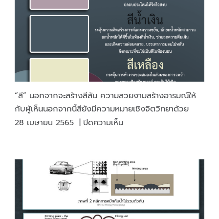
หมึก
พิมพ์
ที่
แห้ง
ตัว
ด้วย
แสง
ยูวี
“สี” นอกจากจะสร้างสีสัน ความสวยงามสร้างอารมณ์ให้
กับผู้เห็นนอกจากนี้สียังมีความหมายเชิงจิตวิทยาด้วย
บน
28 เมษายน 2565
|
ปิดความเห็น
“สี”
นอกจาก
จะ
สร้าง
สีสัน
ความ
สวยงาม
สร้าง