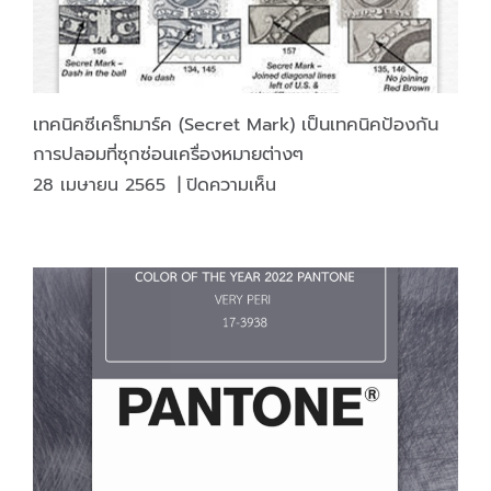
แตก
ต่าง
กัน
อย่างไร?
เทคนิคซีเคร็ทมาร์ค (Secret Mark) เป็นเทคนิคป้องกัน
การปลอมที่ซุกซ่อนเครื่องหมายต่างๆ
บน
28 เมษายน 2565
|
ปิดความเห็น
เทคนิค
ซีเคร็ท
มาร์ค
(Secret
Mark)
เป็น
เทคนิค
ป้องกัน
การ
ปลอม
ที่