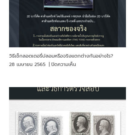
วิธีเช็กลอตเตอรี่ปลอมหรือจริงแตกต่างกันอย่างไร?
บน
28 เมษายน 2565
|
ปิดความเห็น
วิธี
เช็
กล
อต
เต
อรี่
ปลอม
หรือ
จริง