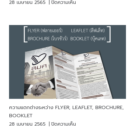
บน
28 เมษายน 2565
|
ปิดความเห็น
ถ้า
เรา
สามารถ
เอา
พลาสติก
ไป
รีไซเคิล
ได้
มาก
ขึ้น
เรา
ก็
จะ
สามารถ
ความแตกต่างระหว่าง FLYER, LEAFLET, BROCHURE,
ลด
BOOKLET
ปริมาณ
บน
28 เมษายน 2565
|
ปิดความเห็น
การ
ความ
ผลิต