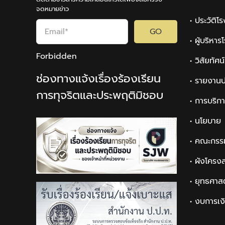
จดหมายข่าว
• ประวัติโ
GO
• ผู้บริหา
Forbidden
• วิสัยทัศ
ช่องทางแจ้งเรื่องร้องเรียน
• รายงานป
การทุจริตและประพฤติมิชอบ
• การบริก
• นโยบาย
• คณะกรร
• ผังโครง
• ยุทธศาส
• งบการเง