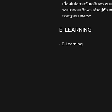
เนื่องในโอกาสวันเฉลิมพระช
พระบาทสมเด็จพระเจ้าอยู่หัว 
กรกฎาคม ๒๕๖๙
E-LEARNING
• E-Learning