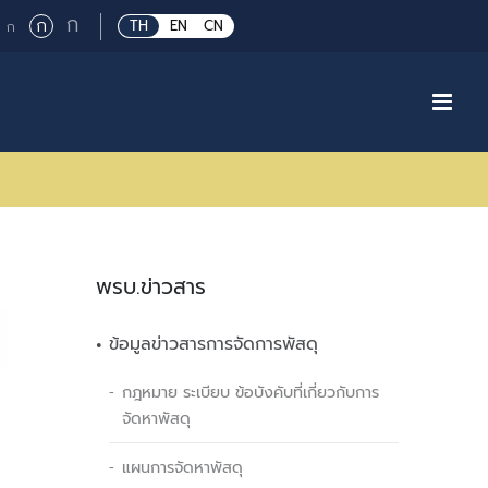
Large
ก
Regular
ก
Small
TH
EN
CN
ก
font
font
font
size.
size.
size.
พรบ.ข่าวสาร
ข้อมูลข่าวสารการจัดการพัสดุ
กฎหมาย ระเบียบ ข้อบังคับที่เกี่ยวกับการ
จัดหาพัสดุ
แผนการจัดหาพัสดุ