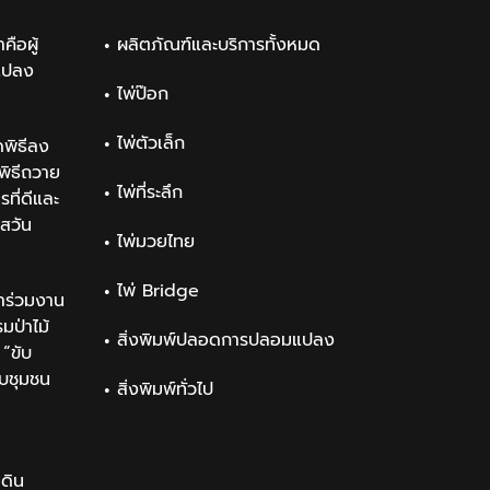
คือผู้
ผลิตภัณฑ์และบริการทั้งหมด
แปลง
ไพ่ป๊อก
ไพ่ตัวเล็ก
พิธีลง
ิธีถวาย
ไพ่ที่ระลึก
ที่ดีและ
สวัน
ไพ่มวยไทย
ไพ่ Bridge
าร่วมงาน
ป่าไม้
สิ่งพิมพ์ปลอดการปลอมแปลง
“ขับ
ับชุมชน
สิ่งพิมพ์ทั่วไป
น
นดิน