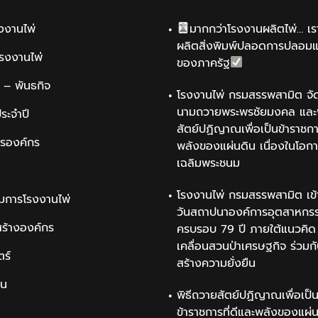
รงงานไพ่
มากกว่าโรงงานผลิตไพ่… เรา
ผลิตสิ่งพิมพ์ปลอดการปลอม
รโรงงานไพ่
ของภาครัฐ
น์ – พันธกิจ
โรงงานไพ่ กรมสรรพสามิต จัด
นามถวายพระพรชัยมงคล และพ
ระจำปี
สัตย์ปฏิญาณเพื่อเป็นข้าราชการ
ารองค์กร
พลังของแผ่นดิน เนื่องในโอกา
เฉลิมพระชนม
โรงงานไพ่ กรมสรรพสามิต เข้
มการโรงงานไพ่
วันสถาปนาองค์การอุตสาหกรรม
สร้างองค์กร
ครบรอบ 79 ปี ภายใต้แนวคิด 
เคลื่อนสวนป่าเศรษฐกิจ ร่วมก
ตร์
สร้างความยั่งยืน
ิน
พิธีถวายสัตย์ปฏิญาณเพื่อเป็
ข้าราชการที่ดีและพลังของแผ่